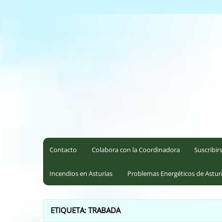
Saltar
al
Coordinadora Ecoloxista d
contenido
Contacto
Colabora con la Coordinadora
Suscribir
Incendios en Asturias
Problemas Energéticos de Astur
ETIQUETA:
TRABADA