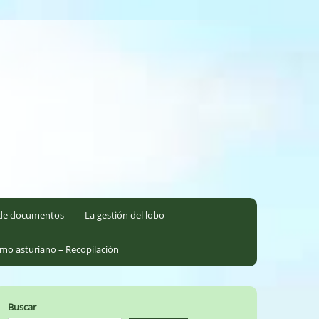
l de documentos
La gestión del lobo
smo asturiano – Recopilación
Buscar