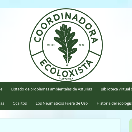
'Asturies
se
Listado de problemas ambientales de Asturias
Biblioteca virtua
ias
Ocalitos
Los Neumáticos Fuera de Uso
Historia del ecologi