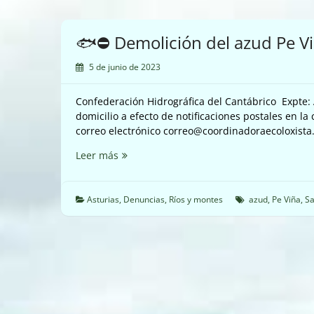
🐟⛔️ Demolición del azud Pe Vi
5 de junio de 2023
Confederación Hidrográfica del Cantábrico Expte:
domicilio a efecto de notificaciones postales en la c
correo electrónico correo@coordinadoraecoloxista.
🐟
Leer más
⛔️
Demolición
del
Asturias
,
Denuncias
,
Ríos y montes
azud
,
Pe Viña
,
Sa
azud
Pe
Viña
⛔️
🐟