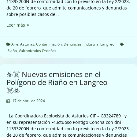
11393200N de conformidad con lo previsto en la Ley 2/2023,
de 20 de febrero, que admite comunicaciones y denuncias
sobre posibles casos de…
☣️☠️
Leer más
Nuevas
emisiones
polígono
Aire
,
Asturias
,
Contaminación
,
Denuncias
,
Industria
,
Langreo
Riaño
Riaño
,
Vulcanizados Ordoñez
☠️☣️
☣️☠️ Nuevas emisiones en el
Polígono de Riaño en Langreo
☠️☣️
17 de abril de 2024
La Coordinadora Ecoloxista de Asturies CIF – G33247891 y
en su representación Fructuoso Pontigo Concha con dni
11393200N de conformidad con lo previsto en la Ley 2/2023,
de 20 de febrero, que admite comunicaciones y denuncias