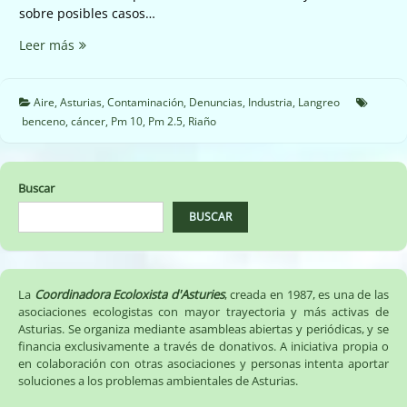
sobre posibles casos…
☣️☠️
Leer más
Nuevas
emisiones
en
Aire
,
Asturias
,
Contaminación
,
Denuncias
,
Industria
,
Langreo
el
benceno
,
cáncer
,
Pm 10
,
Pm 2.5
,
Riaño
Polígono
de
Riaño
Buscar
en
Langreo
BUSCAR
☠️☣️
La
Coordinadora Ecoloxista d'Asturies
, creada en 1987, es una de las
asociaciones ecologistas con mayor trayectoria y más activas de
Asturias. Se organiza mediante asambleas abiertas y periódicas, y se
financia exclusivamente a través de donativos. A iniciativa propia o
en colaboración con otras asociaciones y personas intenta aportar
soluciones a los problemas ambientales de Asturias.