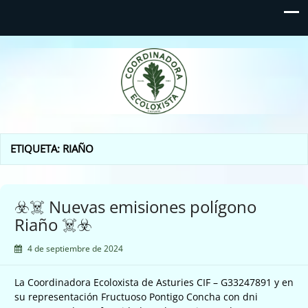
Coordinadora Ecoloxista
d'Asturies
ETIQUETA:
RIAÑO
☣️☠️ Nuevas emisiones polígono
Riaño ☠️☣️
4 de septiembre de 2024
La Coordinadora Ecoloxista de Asturies CIF – G33247891 y en
su representación Fructuoso Pontigo Concha con dni