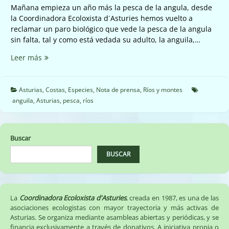
Mañana empieza un año más la pesca de la angula, desde
la Coordinadora Ecoloxista d´Asturies hemos vuelto a
reclamar un paro biológico que vede la pesca de la angula
sin falta, tal y como está vedada su adulto, la anguila,…
El
Leer más
Principado
amenaza
el
Asturias
,
Costas
,
Especies
,
Nota de prensa
,
Ríos y montes
futuro
anguila
,
Asturias
,
pesca
,
ríos
de
las
anguilas
Buscar
al
seguir
BUSCAR
permitiendo
la
pesca
de
La
Coordinadora Ecoloxista d'Asturies
, creada en 1987, es una de las
su
asociaciones ecologistas con mayor trayectoria y más activas de
Asturias. Se organiza mediante asambleas abiertas y periódicas, y se
cría,
financia exclusivamente a través de donativos. A iniciativa propia o
la