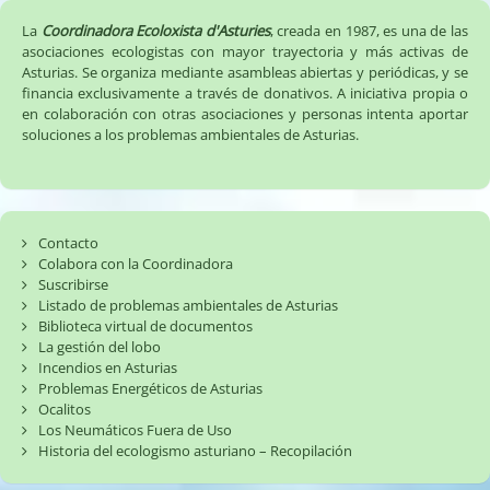
a
la
La
Coordinadora Ecoloxista d'Asturies
, creada en 1987, es una de las
presa
asociaciones ecologistas con mayor trayectoria y más activas de
Asturias. Se organiza mediante asambleas abiertas y periódicas, y se
de
financia exclusivamente a través de donativos. A iniciativa propia o
Valduno
en colaboración con otras asociaciones y personas intenta aportar
2
soluciones a los problemas ambientales de Asturias.
en
el
Nalón
☣️
Contacto
Colabora con la Coordinadora
Suscribirse
Listado de problemas ambientales de Asturias
Biblioteca virtual de documentos
La gestión del lobo
Incendios en Asturias
Problemas Energéticos de Asturias
Ocalitos
Los Neumáticos Fuera de Uso
Historia del ecologismo asturiano – Recopilación