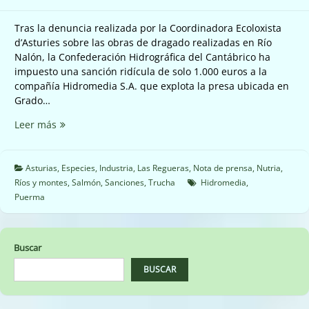
Tras la denuncia realizada por la Coordinadora Ecoloxista
d’Asturies sobre las obras de dragado realizadas en Río
Nalón, la Confederación Hidrográfica del Cantábrico ha
impuesto una sanción ridícula de solo 1.000 euros a la
compañía Hidromedia S.A. que explota la presa ubicada en
Grado…
☣️
Leer más
Nos
parece
ridícula
Asturias
,
Especies
,
Industria
,
Las Regueras
,
Nota de prensa
,
Nutria
,
la
Ríos y montes
,
Salmón
,
Sanciones
,
Trucha
Hidromedia
,
multa
Puerma
impuesta
por
la
Buscar
Confederación
Hidrográfica
BUSCAR
del
Cantábrico