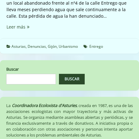
un local abandonado frente al nº4 de la calle Entrego que
lleva meses perdiendo agua que sale continuamente a la
calle. Esta pérdida de agua la han denunciado…
⛔️
Leer más
Fuga
de
agua
Asturias
,
Denuncias
,
Gijón
,
Urbanismo
Entrego
local
permanente
en
Buscar
la
calle
BUSCAR
en
el
Entrego
⛔️
La
Coordinadora Ecoloxista d'Asturies
, creada en 1987, es una de las
asociaciones ecologistas con mayor trayectoria y más activas de
Asturias. Se organiza mediante asambleas abiertas y periódicas, y se
financia exclusivamente a través de donativos. A iniciativa propia o
en colaboración con otras asociaciones y personas intenta aportar
soluciones a los problemas ambientales de Asturias.