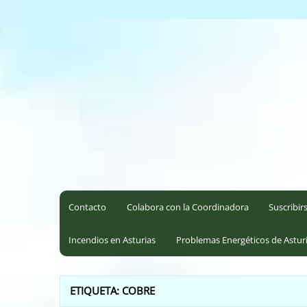
Saltar
al
Coordinadora Ecoloxista d
contenido
Contacto
Colabora con la Coordinadora
Suscribir
Incendios en Asturias
Problemas Energéticos de Astur
ETIQUETA:
COBRE