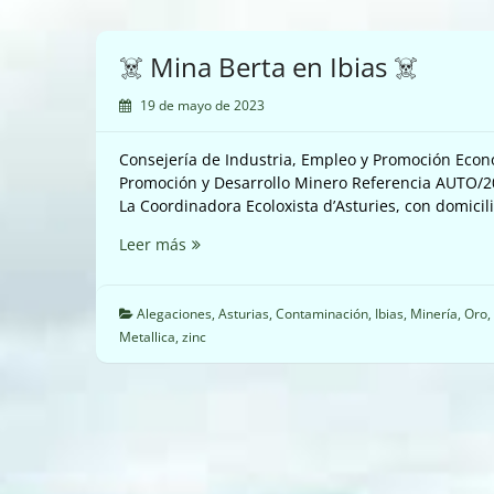
☠️ Mina Berta en Ibias ☠️
19 de mayo de 2023
Consejería de Industria, Empleo y Promoción Econ
Promoción y Desarrollo Minero Referencia AUTO/
La Coordinadora Ecoloxista d’Asturies, con domicil
☠️
Leer más
Mina
Berta
en
Alegaciones
,
Asturias
,
Contaminación
,
Ibias
,
Minería
,
Oro
,
Ibias
Metallica
,
zinc
☠️