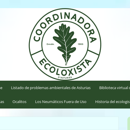
'Asturies
se
Listado de problemas ambientales de Asturias
Biblioteca virtua
ias
Ocalitos
Los Neumáticos Fuera de Uso
Historia del ecologi