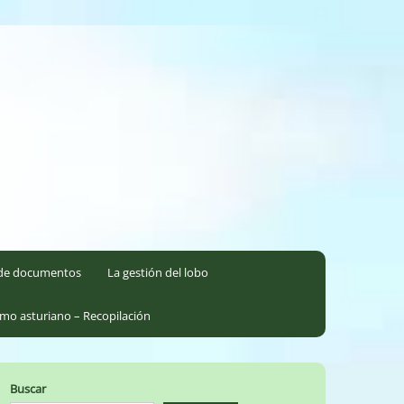
l de documentos
La gestión del lobo
smo asturiano – Recopilación
Buscar