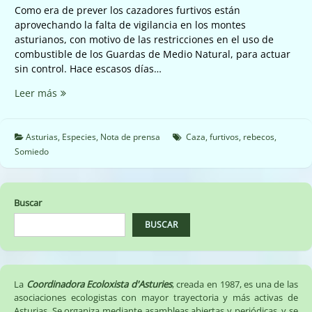
Como era de prever los cazadores furtivos están
aprovechando la falta de vigilancia en los montes
asturianos, con motivo de las restricciones en el uso de
combustible de los Guardas de Medio Natural, para actuar
sin control. Hace escasos días…
APARECEN
Leer más
DOS
REBECOS
FURTIVEADOS
Asturias
,
Especies
,
Nota de prensa
Caza
,
furtivos
,
rebecos
,
EN
Somiedo
EL
PARQUE
NATURAL
Buscar
DE
SOMIEDO
BUSCAR
POR
FALTA
DE
VIGILANCIA.
La
Coordinadora Ecoloxista d'Asturies
, creada en 1987, es una de las
asociaciones ecologistas con mayor trayectoria y más activas de
Asturias. Se organiza mediante asambleas abiertas y periódicas, y se