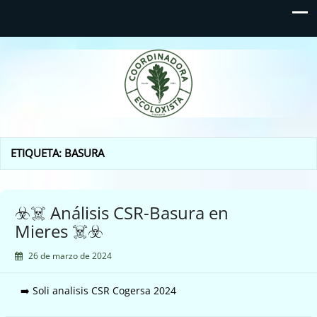
Coordinadora Ecoloxista
d'Asturies
ETIQUETA:
BASURA
☣️☠️ Análisis CSR-Basura en
Mieres ☠️☣️
26 de marzo de 2024
➡️ Soli analisis CSR Cogersa 2024