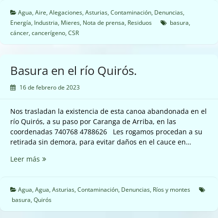
Agua
,
Aire
,
Alegaciones
,
Asturias
,
Contaminación
,
Denuncias
,
Energía
,
Industria
,
Mieres
,
Nota de prensa
,
Residuos
basura
,
cáncer
,
cancerígeno
,
CSR
Basura en el río Quirós.
16 de febrero de 2023
Nos trasladan la existencia de esta canoa abandonada en el
río Quirós, a su paso por Caranga de Arriba, en las
coordenadas 740768 4788626 Les rogamos procedan a su
retirada sin demora, para evitar daños en el cauce en…
Basura
Leer más
en
el
río
Agua
,
Agua
,
Asturias
,
Contaminación
,
Denuncias
,
Ríos y montes
Quirós.
basura
,
Quirós