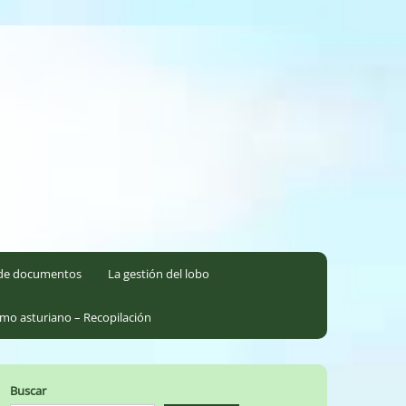
l de documentos
La gestión del lobo
smo asturiano – Recopilación
Buscar