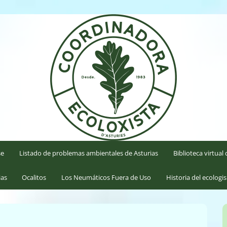
'Asturies
se
Listado de problemas ambientales de Asturias
Biblioteca virtua
ias
Ocalitos
Los Neumáticos Fuera de Uso
Historia del ecologi