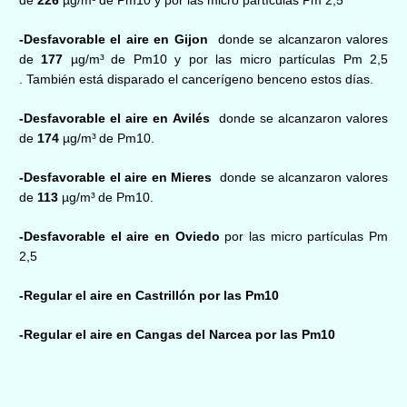
de
2
2
6
µg/m³
de Pm1
0
y por las
micro partículas
Pm 2,5
-Desfavorable el aire en
Gijon
donde se alcanzaron valores
de
177
µg/m³
de Pm10 y por las
micro partículas
Pm 2,5
.
También está disparado el cancerígeno benceno estos días.
-Desfavorable el aire en
Avilés
donde se alcanzaron valores
de
174
µg/m³
de Pm10.
-Desfavorable el aire en
Mieres
donde se alcanzaron valores
de
113
µg/m³
de Pm10.
-Desfavorable el aire en
Oviedo
por las
micro partículas
Pm
2,5
-Regular el aire en
Castrillón por las Pm10
-Regular el aire en Cangas del Narcea por las Pm10