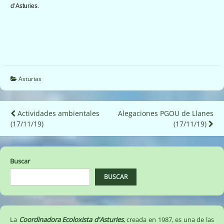
d’Asturies.
Asturias
Navegación
Actividades ambientales
Alegaciones PGOU de Llanes
(17/11/19)
(17/11/19)
de
entradas
Buscar
BUSCAR
La
Coordinadora Ecoloxista d'Asturies
, creada en 1987, es una de las