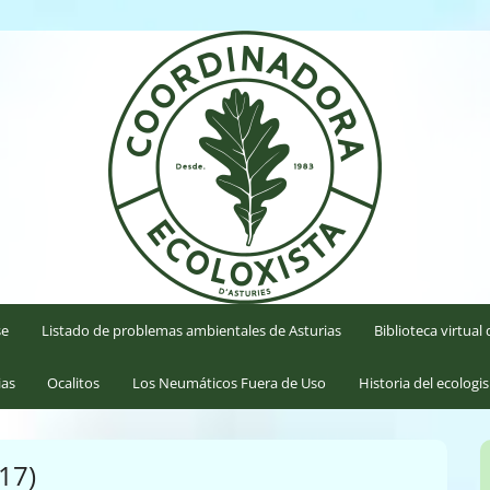
'Asturies
se
Listado de problemas ambientales de Asturias
Biblioteca virtua
ias
Ocalitos
Los Neumáticos Fuera de Uso
Historia del ecologi
17)