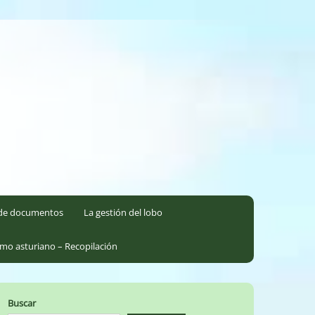
l de documentos
La gestión del lobo
smo asturiano – Recopilación
Buscar