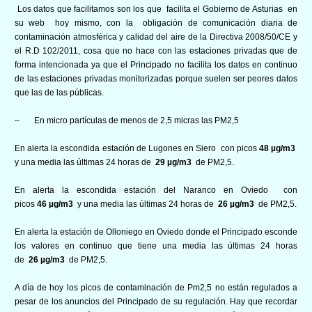
Los datos que facilitamos son los que
facilita el Gobierno de Asturias en
su web hoy mismo, con la
obligación de comunicación diaria de
contaminación atmosférica y calidad del aire de la Directiva 2008/50/CE y
el R.D 102/2011, cosa que no hace con las estaciones privadas que de
forma intencionada ya que el Principado no facilita los datos en continuo
de las estaciones privadas monitorizadas porque suelen ser peores datos
que las de las públicas.
–
En micro partículas de menos de 2,5 micras las PM2,5
En alerta la escondida estación de Lugones en Siero con picos
48
µg/m3
y una media las últimas 24 horas de
29
µg/m3
de PM2,5.
En alerta la escondida estación del Naranco en Oviedo con
picos
46
µg/m3
y una media las últimas 24 horas de
26
µg/m3
de PM2,5.
En alerta la estación de Olloniego en Oviedo donde el Principado esconde
los valores en continuo que tiene una media las últimas 24 horas
de
26
µg/m3
de PM2,5.
A día de hoy los picos de contaminación de Pm2,5 no están regulados a
pesar de los anuncios del Principado de su regulación. Hay que recordar