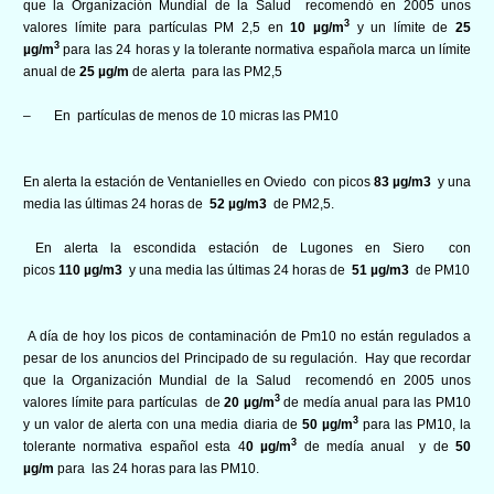
que la Organización Mundial de la Salud recomendó en 2005 unos
3
valores límite para partículas PM 2,5 en
10 µg/m
y un límite de
25
3
µg/m
para las 24 horas y la tolerante normativa española marca un límite
anual de
25 µg/m
de alerta
para las PM2,5
–
En partículas de menos de 10 micras las PM10
En alerta la estación de Ventanielles en Oviedo con picos
83
µg/m3
y una
media las últimas 24 horas de
52
µg/m3
de PM2,5.
En alerta la escondida estación de Lugones en Siero con
picos
110
µg/m3
y una media las últimas 24 horas de
51
µg/m3
de PM10
A día de hoy los picos de contaminación de Pm10 no están regulados a
pesar de los anuncios del Principado de su regulación. Hay que recordar
que la Organización Mundial de la Salud recomendó en 2005 unos
3
valores límite para partículas de
20 µg/m
de medía anual para las PM10
3
y un valor de alerta con una media diaria de
50 µg/m
para las PM10, la
3
tolerante normativa español esta 4
0 µg/m
de medía anual y de
50
µg/m
para las 24 horas para las PM10.