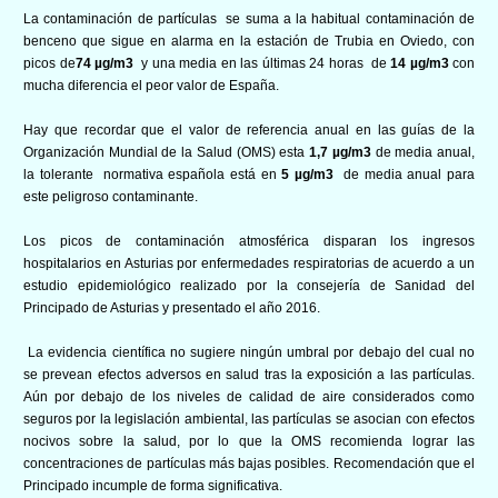
La contaminación de partículas se suma a la habitual contaminación de
benceno que sigue en alarma en la estación de Trubia en Oviedo, con
picos de
7
4 µg/m3
y una media en las últimas 24 horas
de
14 µg/m3
con
mucha diferencia el peor valor de España.
Hay que recordar que el valor de referencia anual en las guías de la
Organización Mundial de la Salud (OMS) esta
1,7
µg/m3
de media anual,
la tolerante normativa española está en
5
µg/m3
de media anual para
este peligroso contaminante.
Los picos de contaminación atmosférica disparan los ingresos
hospitalarios en Asturias por enfermedades respiratorias de acuerdo a un
estudio epidemiológico realizado por la consejería de Sanidad del
Principado de Asturias y presentado el año 2016.
La evidencia científica no sugiere ningún umbral por debajo del cual no
se prevean efectos adversos en salud tras la exposición a las partículas.
Aún por debajo de los niveles de calidad de aire considerados como
seguros por la legislación ambiental, las partículas se asocian con efectos
nocivos sobre la salud, por lo que la OMS recomienda lograr las
concentraciones de partículas más bajas posibles. Recomendación que el
Principado incumple de forma significativa.