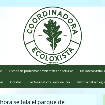
'Asturies
se
Listado de problemas ambientales de Asturias
Biblioteca virtua
ias
Ocalitos
Los Neumáticos Fuera de Uso
Historia del ecologi
ahora se tala el parque del