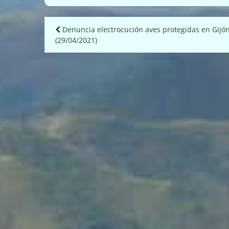
Navegación
Denuncia electrocución aves protegidas en Gijó
(29/04/2021)
de
entradas