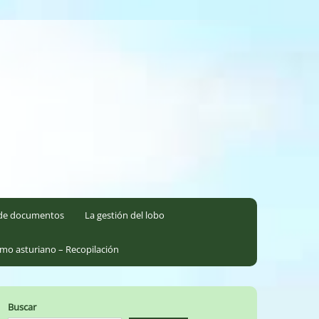
l de documentos
La gestión del lobo
smo asturiano – Recopilación
Buscar