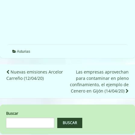
Zona
de
los
archivos
adjuntos
Asturias
Navegación
Nuevas emisiones Arcelor
Las empresas aprovechan
Carreño (12/04/20)
para contaminar en pleno
de
confinamiento, el ejemplo de
entradas
Cenero en Gijón (14/04/20)
Buscar
BUSCAR