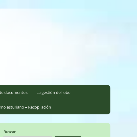
l de documentos
La gestión del lobo
smo asturiano – Recopilación
Buscar