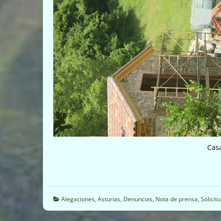
Casa
Alegaciones
,
Asturias
,
Denuncias
,
Nota de prensa
,
Solicit