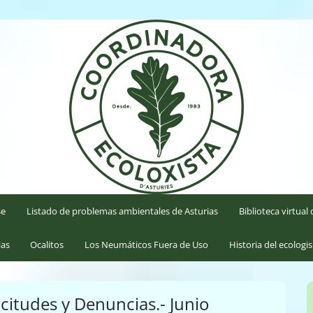
'Asturies
se
Listado de problemas ambientales de Asturias
Biblioteca virtua
ias
Ocalitos
Los Neumáticos Fuera de Uso
Historia del ecologi
icitudes y Denuncias.- Junio