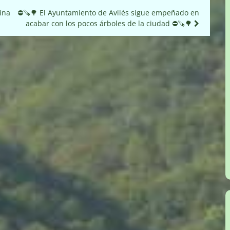
ina
⛔🪚🌳 El Ayuntamiento de Avilés sigue empeñado en
acabar con los pocos árboles de la ciudad ⛔🪚🌳