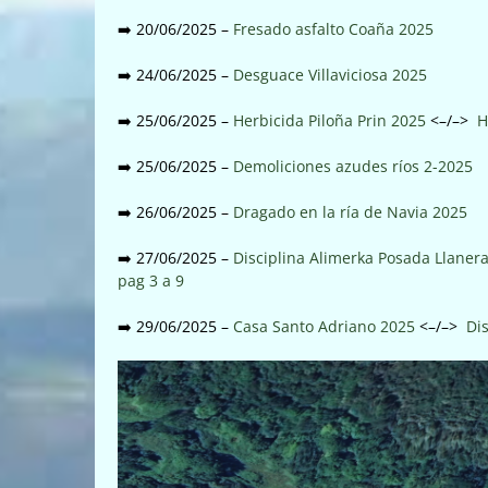
➡️ 20/06/2025 –
Fresado asfalto Coaña 2025
➡️ 24/06/2025 –
Desguace Villaviciosa 2025
➡️ 25/06/2025 –
Herbicida Piloña Prin 2025
<–/–>
H
➡️ 25/06/2025 –
Demoliciones azudes ríos 2-2025
➡️ 26/06/2025 –
Dragado en la ría de Navia 2025
➡️ 27/06/2025 –
Disciplina Alimerka Posada Llaner
pag 3 a 9
➡️ 29/06/2025 –
Casa Santo Adriano 2025
<–/–>
Di