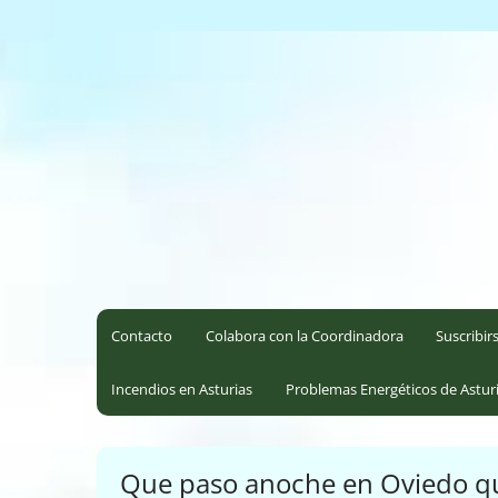
Saltar
al
Coordinadora Ecoloxista d
contenido
Contacto
Colabora con la Coordinadora
Suscribir
Incendios en Asturias
Problemas Energéticos de Astur
Que paso anoche en Oviedo que