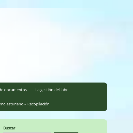
l de documentos
La gestión del lobo
smo asturiano – Recopilación
Buscar