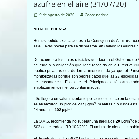
azufre en el aire (31/07/20)
9 de agosto de 2020
Coordinadora
NOTA DE PRENSA
Hemos pedido explicaciones a la
Consejería de Administraci
este jueves noche para se dispararon en Oviedo los valores d
De acuerdo a los datos
oficiales
que
facilita el Gobierno de
acuerdo a la obligación que tiene recogida en la Directiva 
público-privadas que de forma intencionada ya que el Princi
monitorizadas porque son peores datos que las 22 escogidas d
de trasparencia. Eso que el Principado está cambiand
emplazamientos menos contaminados.
-Se llegó a un valor importante por ácido sulfúrico en la esta
3
se alcanzaron
un pico de
227
µg/m
mientras dio datos esta 
3
24 horas de
102
µg/m
.
3
La O.M.S. recomienda no superar una media de
20 µg/m
de 
S02 de acuerdo al RD 102/2011. El umbral de alerta a la pobl
El
dióxido de azufre
(SO2) también se ha asociado a problemas