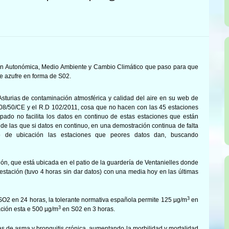
ón Autonómica, Medio Ambiente y Cambio Climático
que paso para que
e azufre en forma de S02.
 Asturias de contami
nación atmosférica y calidad del aire en su web de
2008/50/CE y el R.D 102/2011, cosa que no hacen con las 45 estaciones
pado no facilita los datos en continuo de estas estaciones que están
e las que si datos en continuo, en una demostración continua de falta
o de ubicación las estaciones que peores datos dan, buscando
ción, que está ubicada en el patio de la guardería de Ventanielles donde
estación (tuvo 4 horas sin dar datos) con una media hoy en las últimas
3
SO2 en 24 horas, la tolerante normativa española permite 125
µg/m
en
3
ación esta e 500 µg/m
en S02 en 3 horas.
 de asma y bronquitis crónica, aumentando la morbilidad y mortalidad