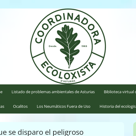
'Asturies
se
Listado de problemas ambientales de Asturias
Biblioteca virtua
ias
Ocalitos
Los Neumáticos Fuera de Uso
Historia del ecologi
 se disparo el peligroso