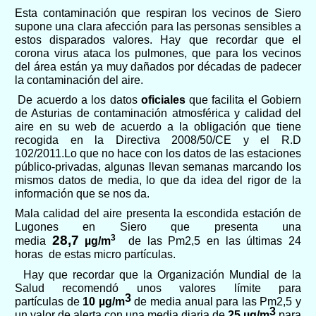
Esta contaminación que respiran los vecinos de Siero
supone una clara afección para las personas sensibles a
estos disparados valores. Hay que recordar que el
corona virus ataca los pulmones, que para los vecinos
del área están ya muy dañados por décadas de padecer
la contaminación del aire.
De acuerdo a los datos
oficiales
que
facilita el Gobiern
de Asturias de contami
nación atmosférica y calidad del
aire en su web de acuerdo a la obligación que tiene
recogida en la Directiva 2008/50/CE y el R.D
102/2011.Lo que no hace con los datos de las estaciones
público-privadas, algunas llevan semanas marcando los
mismos datos de media, lo que da idea del rigor de la
información que se nos da.
Mala calidad del aire presenta la escondida estación de
Lugones en Siero que presenta una
2
8
,
7
3
media
µg/m
de las Pm2,5 en las últimas 24
horas de estas micro partículas.
Hay que recordar que la Organización Mundial de la
Salud recomendó unos valores límite para
3
partículas de
10 µg/m
de media anual para las Pm2,5 y
3
un valor de alerta con una media diaria de
25 µg/m
para