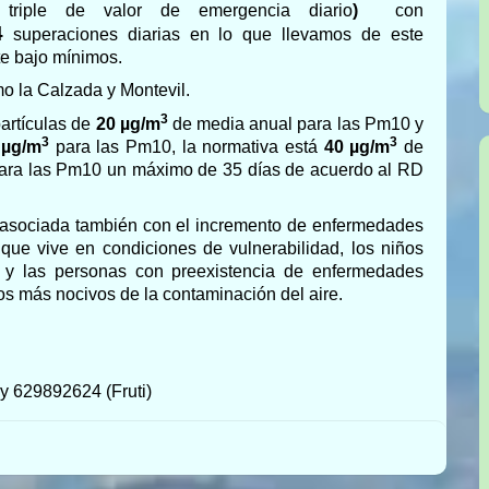
riple de valor de emergencia diario
)
con
4
superaciones diarias en lo que llevamos de este
rte bajo mínimos.
mo la Calzada y Montevil.
3
artículas de
20 µg/m
de media anual para las Pm10 y
3
3
 µg/m
para las Pm10, la normativa está
40 µg/m
de
para las Pm10 un máximo de 35 días de acuerdo al RD
á asociada también con el incremento de enfermedades
 que vive en condiciones de vulnerabilidad, los niños
 y las personas con preexistencia de enfermedades
tos más nocivos de la contaminación del aire.
y 629892624 (Fruti)