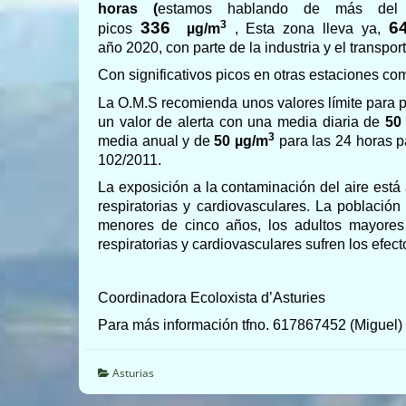
horas
(
estamos hablando de más del t
3
36
3
6
picos
µg/m
, Esta zona lleva ya,
año 2020, con parte de la industria y el transpo
Con significativos picos en otras estaciones co
La O.M.S recomienda unos valores límite para p
un valor de alerta con una media diaria de
50
3
media anual y de
50 µg/m
para las 24 horas 
102/2011.
La exposición a la contaminación del aire est
respiratorias y cardiovasculares. La población
menores de cinco años, los adultos mayores
respiratorias y cardiovasculares sufren los efec
Coordinadora Ecoloxista d’Asturies
Para más información tfno. 617867452 (Miguel) 
Asturias