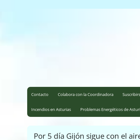
Saltar
al
Coordinadora Ecoloxista d
contenido
Contacto
Colabora con la Coordinadora
Suscribir
Incendios en Asturias
Problemas Energéticos de Astur
Por 5 día Gijón sigue con el a