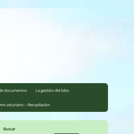
l de documentos
La gestión del lobo
smo asturiano – Recopilación
Buscar