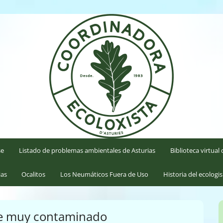
'Asturies
se
Listado de problemas ambientales de Asturias
Biblioteca virtua
ias
Ocalitos
Los Neumáticos Fuera de Uso
Historia del ecologi
ire muy contaminado