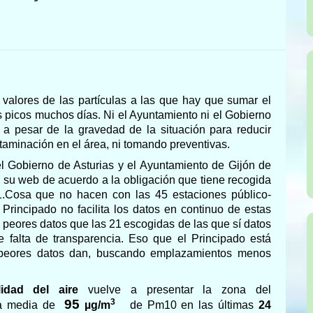
 valores de
las partículas a las que hay que sumar e
l
s picos
muchos días
.
Ni el Ayuntamiento ni el Gobierno
s
a pesar de la gravedad de la situación
para reducir
ntaminación en el área,
ni tomando preventivas
.
 el Gobierno de Asturias
y el Ayuntamiento de Gijón
de
n su web de acuerdo a la obligación que tiene recogida
.
C
osa que no hacen con las 45 estaciones público-
Principado no facilita los datos en continuo de estas
 peores datos que las 21
escogidas de las que sí datos
 falta de transparencia. Eso que el Principado está
 peores datos dan, buscando emplazamientos menos
idad del aire
vuelve a presentar la zona del
9
5
3
na media de
µg/m
de Pm10 en las últimas
24