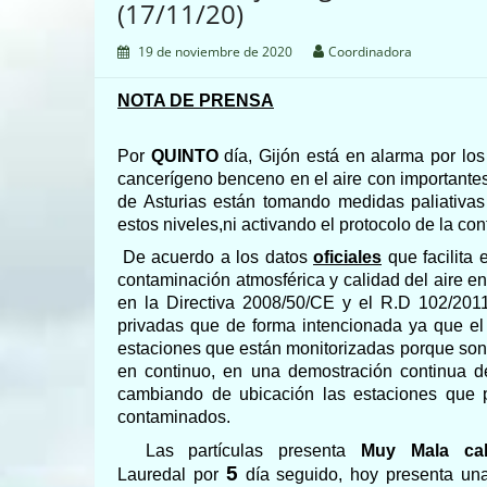
(17/11/20)
19 de noviembre de 2020
Coordinadora
NOTA DE PRENSA
Por
QUINTO
día,
Gijón
está en alarma por los
cancerígeno benceno en el aire
con importante
de Asturias están tomando medidas
paliativa
estos niveles,ni activando el protocolo de la co
De acuerdo a los datos
oficiales
que
facilita
contami
nación atmosférica y calidad del aire e
en la Directiva 2008/50/CE y el R.D 102/2011
privadas que de forma intencionada ya que el 
estaciones que están monitorizadas porque son
en continuo, en una demostración continua de
cambiando de ubicación las estaciones que
contaminados.
Las part
í
culas presenta
Muy Mala cal
5
Lauredal por
día
seguido
, hoy presenta u