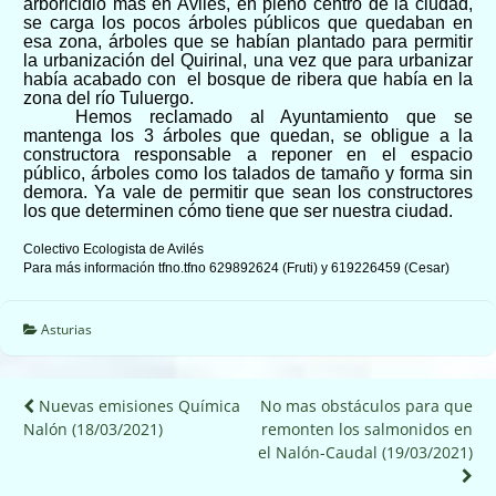
arboricidio más en Avilés, en pleno centro de la ciudad,
se carga los
pocos
árboles
públicos
que quedaban en
esa zona, árboles que se habían plantado para permitir
la urbanización del Quirinal, una vez que para urbanizar
había acabado con el bosque de ribera que había en la
zona del río Tuluergo.
Hemos reclamado al Ayuntamiento que se
mantenga los 3 árboles que quedan, se obligue a la
constructora responsable a reponer en el espacio
público, árboles como los talados de tamaño y forma sin
demora.
Ya vale de permitir que sean los constructores
los que determinen cómo tiene que ser nuestra ciudad.
Colectivo Ecologista de Avilés
Para más información tfno.tfno 629892624 (Fruti) y 619226459 (Cesar)
Asturias
Navegación
Nuevas emisiones Química
No mas obstáculos para que
Nalón (18/03/2021)
remonten los salmonidos en
de
el Nalón-Caudal (19/03/2021)
entradas