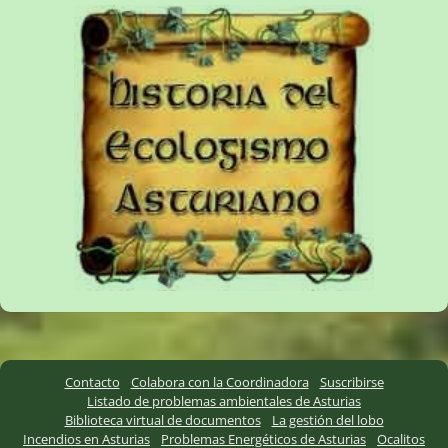
Contacto
Colabora con la Coordinadora
Suscribirse
Listado de problemas ambientales de Asturias
Biblioteca virtual de documentos
La gestión del lobo
Incendios en Asturias
Problemas Energéticos de Asturias
Ocalitos