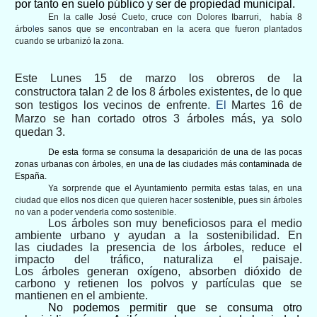
por tanto en suelo público y ser de propiedad municipal.
En la calle José Cueto, cruce con Dolores Ibarruri, había 8
árbo
l
es sanos que se enc
o
ntraban en la acera que fueron plantados
cuando se urbanizó la zona.
Este
Lunes 1
5
de marzo
los
obreros
de la
constructora
talan 2 de los 8 árboles existentes
,
de lo que
son testigos los vecinos de enfrente
. El
Martes 1
6
de
Marzo
se
han cortado otros 3 árboles más,
ya solo
quedan 3.
De esta forma se consuma la desaparición de una de las pocas
zonas urbanas con árboles, en una de las ciudades más contaminada de
España.
Ya sorprende que el Ayuntamiento permita estas talas, en una
ciudad que ellos nos dicen que quieren hacer sostenible, pues sin árboles
no van a poder venderla como sostenible.
Los árboles
son muy beneficiosos para el medio
ambiente urbano
y ayudan a la sostenibilidad
.
E
n
las
ciudades la presencia de los
árboles,
reduce el
impacto del tráfico, naturaliza el paisaje
.
Los árboles
generan oxígeno, absorben dióxido de
carbono y retienen los polvos y partículas que se
mantienen en el ambiente.
No podemos permitir que se
consuma otro