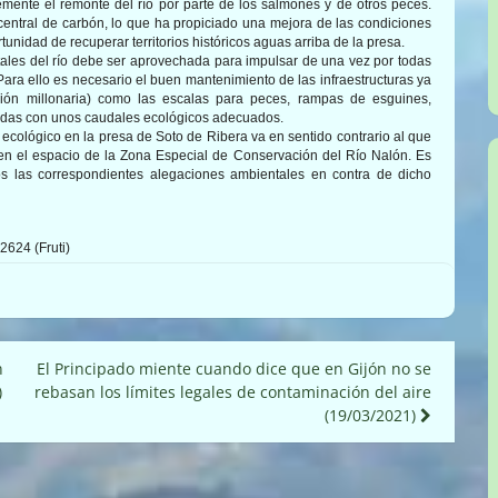
emente el remonte del río por parte de los salmones y de otros peces.
 central de carbón, lo que ha propiciado una mejora de las condiciones
nidad de recuperar territorios históricos aguas arriba de la presa.
les del río debe ser aprovechada para impulsar de una vez por todas
Para ello es necesario el buen mantenimiento de las infraestructuras ya
ión millonaria) como las escalas para peces, rampas de esguines,
cidas con unos caudales ecológicos adecuados.
 ecológico en la presa de Soto de Ribera va en sentido contrario al que
 en el espacio de la Zona Especial de Conservación del Río Nalón. Es
s las correspondientes alegaciones ambientales en contra de dicho
2624 (Fruti)
n
El Principado miente cuando dice que en Gijón no se
)
rebasan los límites legales de contaminación del aire
(19/03/2021)