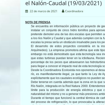
el Nalón-Caudal (19/03/2021)
22 de marzo de 2021
Coordinadora
NOTA
DE PRENSA
Se encuentra en información pública un proyecto de ge
instalar un conjunto de cinco hidro tornillos para apr
pretende demoler una de las dos escalas que permiten ac
a los ríos Nalón y Caudal y que además cumplen con la fun
escalas la presa sería un obstáculo insalvable para los pe
El desarrollo de estos proyectos consistiría en la ins
Arquímedes). La empresa promotora afirma que este tipo 
embargo no está demostrado que esta tecnología sea ino
que estas turbinas puedan tener en la ictiofauna. Recien
porcentaje de los peces que atravesaron las hidroturb
para llegar a conocer el impacto real de esta tecnología s
Desde la Coordinadora Ecoloxista nos oponemos al desarr
río, es manifiestamente ilegal, ya que tanto la Ley de
explícitamente que los caudales ecológicos no pueden se
Debe tenerse en cuenta además que la zona en la que se
Río Nalón, integrada en la Red Natura 2000. Entendemos 
límite para la producción de energía eléctrica y que 
naturalidad del mismo y no a generar más presiones amb
Durante el tiempo que funcionó la central térmica de car
del proceso de refrigeración, lo que provocaba la altera