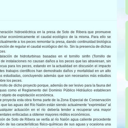
neración hidroeléctrica en la presa de Soto de Ribera que promueve
ovechar económicamente el caudal ecológico de la misma. Para ello se
tualmente a los peces remontar la presa, dando continuidad biológica
ción de regular el caudal ecológico del río. Sin la presencia de dichas
ces.
talación de hidroturbinas basadas en el tornillo sinfin (Tornillo de
de instalaciones no causan daños a los peces que las atraviesan, sin
cua para los peces, estando en la actualidad en discusión el impacto
tes trabajos científicos han demostrado daños y mortalidad en un alto
inas estudiadas, concluyendo además que son necesarios más estudios
obre los peces.
ollo de dicho proyecto porque, además de ser lesivo para la fauna del
 Aguas como el Reglamento del Dominio Público Hidráulico establecen
r objeto de explotación económica.
 proyecta esta obra forma parte de la Zona Especial de Conservación
que las aguas del Río Nalón están siendo actualmente “exprimidas” al
cualquier actuación en el río debería tender a recuperar una mayor
ientales enfocadas a obtener mayores réditos económicos.
bón de Soto de Ribera se vertía al río Nalón agua caliente procedente
ción de las características físico-químicas de sus aguas y ocasiona una