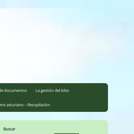
l de documentos
La gestión del lobo
smo asturiano – Recopilación
Buscar