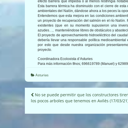
efecto barrera que impedía o al menos restringía notabl
Esta barrera térmica ha disminuido con el cierre de esta
ambientales del Nalón, dándose ahora a los peces la oportu
Entendemos que esta mejora en las condiciones ambienta
un proyecto de recuperación del salmón en el río Nalón. 
existentes (que en su momento supusieron una invers
azudes…, ­ manteniéndose libres de obstáculos y abaste
El proyecto de aprovechamiento hidroeléctrico del caudal
debería llevar una responsable política medioambiental
por esto que desde nuestra organización presentaremo
proyecto.
Coordinadora Ecoloxista d’Asturies
Para más información tfnos; 696619789 (Manuel) y 62989
Asturias
Navegación
No se puede permitir que los constructores tire
los pocos arboles que tenemos en Avilés (17/03/21
de
entradas