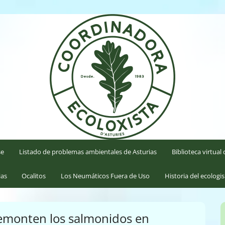
'Asturies
se
Listado de problemas ambientales de Asturias
Biblioteca virtua
ias
Ocalitos
Los Neumáticos Fuera de Uso
Historia del ecologi
emonten los salmonidos en