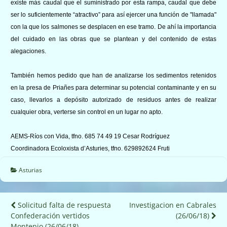
existe más caudal que el suministrado por esta rampa, caudal que debe
ser lo suficientemente “atractivo” para así ejercer una función de "llamada"
con la que los salmones se desplacen en ese tramo. De ahí la importancia
del cuidado en las obras que se plantean y del contenido de estas
alegaciones.
También hemos pedido que han de analizarse los sedimentos retenidos
en la presa de Priañes para determinar su potencial contaminante y en su
caso, llevarlos a depósito autorizado de residuos antes de realizar
cualquier obra, verterse sin control en un lugar no apto.
AEMS-Ríos con Vida, tfno.
685 74 49 19 Cesar Rodríguez
Coordinadora Ecoloxista d’Asturies, tfno. 629892624 Fruti
Asturias
Navegación
Solicitud falta de respuesta
Investigacion en Cabrales
Confederación vertidos
(26/06/18)
de
Montepio (26/06/18)