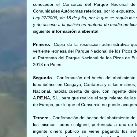
conocedor el Consorcio del Parque Nacional de 
Comunidades Autónomas referidas, por lo expuesto, a 
Ley 27/2006, de 18 de julio, por la que se regula los
y de acceso a la justicia en materia de medio ambie
siguiente
información ambiental
:
Primero.-
Copia de la resolución administrativa qu
vertiente leonesa del Parque Nacional de los Picos d
al Patronato del Parque Nacional de los Picos de Eu
2013 en Potes.
Segundo
.- Confirmación del hecho del abatimiento
lobo ibérico en Cosgaya, Cantabria y si los mismos
Nacional, habida cuenta de que, con ingente diner
A.RE.NA, S.L. para que realice el seguimiento de las
de Europa, por lo que el Consorcio no puede acogerse
Tercero
.- Confirmación del hecho del abatimiento de
los mismos, todos o alguno, pertenecía a uno de l
ingente dinero público se viene pagando los serv