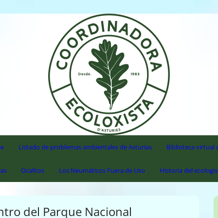
'Asturies
se
Listado de problemas ambientales de Asturias
Biblioteca virtua
ias
Ocalitos
Los Neumáticos Fuera de Uso
Historia del ecologi
ntro del Parque Nacional