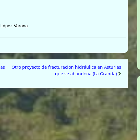
 López Varona
las
Otro proyecto de fracturación hidráulica en Asturias
que se abandona (La Granda)