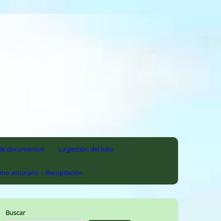
l de documentos
La gestión del lobo
smo asturiano – Recopilación
Buscar