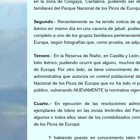
en la zona de Cosgaya, Cantabria, pudiendo ser de
familiares del Parque Nacional de los Picos de Europa,
Segundo
.- Recientemente se ha tenido noticia de
ibérico en mismo día en una cacería de jabalí, pudi
completo a uno de los grupos familiares pertenecient
Europa, según fotografías que, como prueba, se adju
Tercero
.- En la Reserva de Riaño, en Castilla y Leó
lobo ibérico, pudiendo ocurrir que alguno, muchos de
de Europa. Por otro lado, se tiene conocimiento de
administrativa que autoriza un control poblacional d
Nacional de los Picos de Europa que no ha sido ni pu
público, vulnerando NUEVAMENTE la normativa vigent
Cuarto.
– En ejecución de las resoluciones admini
ejemplares de lobos en las zonas limítrofes del Pa
algunos o todos ellos sean de los contabilizados com
de los Picos de Europa.
Y habiendo puesto en conocimiento tales h