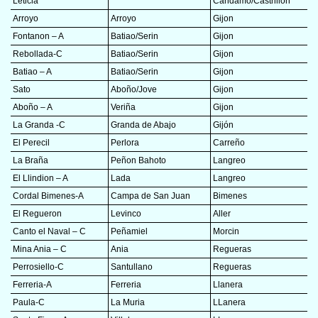
Leticia
Candamo/Castrillon
Arroyo
Arroyo
Gijon
Fontanon – A
Batiao/Serin
Gijon
Rebollada-C
Batiao/Serin
Gijon
Batiao – A
Batiao/Serin
Gijon
Sato
Aboño/Jove
Gijon
Aboño – A
Veriña
Gijon
La Granda -C
Granda de Abajo
Gijón
El Perecil
Perlora
Carreño
La Braña
Peñon Bahoto
Langreo
El Llindion – A
Lada
Langreo
Cordal Bimenes-A
Campa de San Juan
Bimenes
El Regueron
Levinco
Aller
Canto el Naval – C
Peñamiel
Morcin
Mina Ania – C
Ania
Regueras
Perrosiello-C
Santullano
Regueras
Ferreria-A
Ferreria
Llanera
Paula-C
La Muria
LLanera