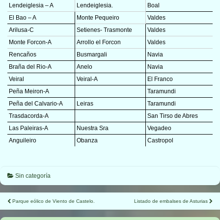
Lendeiglesia – A
Lendeiglesia.
Boal
El Bao – A
Monte Pequeiro
Valdes
Arilusa-C
Setienes- Trasmonte
Valdes
Monte Forcon-A
Arrollo el Forcon
Valdes
Rencaños
Busmargali
Navia
Braña del Rio-A
Anelo
Navia
Veiral
Veiral-A
El Franco
Peña Meiron-A
Taramundi
Peña del Calvario-A
Leiras
Taramundi
Trasdacorda-A
San Tirso de Abres
Las Paleiras-A
Nuestra Sra
Vegadeo
Anguileiro
Obanza
Castropol
Sin categoría
Navegación
Parque eólico de Viento de Castelo.
Listado de embalses de Asturias