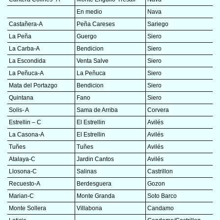
En medio
Nava
Castañera-A
Peña Careses
Sariego
La Peña
Guergo
Siero
La Carba-A
Bendicion
Siero
La Escondida
Venta Salve
Siero
La Peñuca-A
La Peñuca
Siero
Mata del Portazgo
Bendicion
Siero
Quintana
Fano
Siero
Solis- A
Sama de Arriba
Corvera
Estrellin – C
El Estrellin
Avilés
La Casona-A
El Estrellin
Avilés
Tuñes
Tuñes
Avilés
Atalaya-C
Jardin Cantos
Avilés
Llosona-C
Salinas
Castrillon
Recuesto-A
Berdesguera
Gozon
Marian-C
Monte Granda
Soto Barco
Monte Sollera
Villabona
Candamo