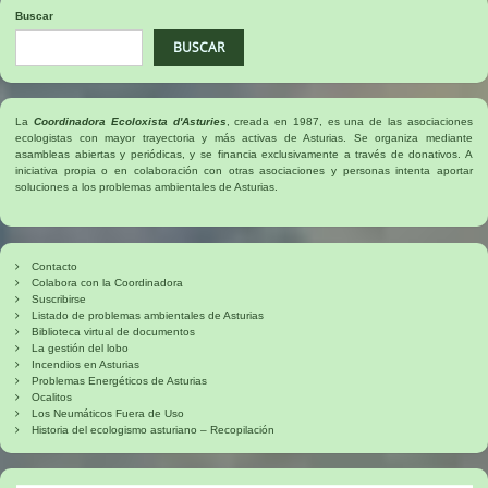
de
Buscar
entradas
BUSCAR
La
Coordinadora Ecoloxista d'Asturies
, creada en 1987, es una de las asociaciones
ecologistas con mayor trayectoria y más activas de Asturias. Se organiza mediante
asambleas abiertas y periódicas, y se financia exclusivamente a través de donativos. A
iniciativa propia o en colaboración con otras asociaciones y personas intenta aportar
soluciones a los problemas ambientales de Asturias.
Contacto
Colabora con la Coordinadora
Suscribirse
Listado de problemas ambientales de Asturias
Biblioteca virtual de documentos
La gestión del lobo
Incendios en Asturias
Problemas Energéticos de Asturias
Ocalitos
Los Neumáticos Fuera de Uso
Historia del ecologismo asturiano – Recopilación