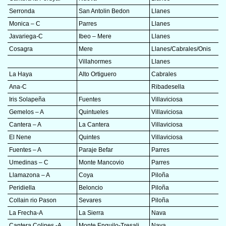
Serronda
San Antolin Bedon
Llanes
Monica – C
Parres
Llanes
Javariega-C
Ibeo – Mere
Llanes
Cosagra
Mere
Llanes/Cabrales/Onis
Villahormes
Llanes
La Haya
Alto Ortiguero
Cabrales
Ana-C
Ribadesella
Iris Solapeña
Fuentes
Villaviciosa
Gemelos – A
Quintueles
Villaviciosa
Cantera – A
La Cantera
Villaviciosa
El Nene
Quintes
Villaviciosa
Fuentes – A
Paraje Befar
Parres
Umedinas – C
Monte Mancovio
Parres
Llamazona – A
Coya
Piloña
Peridiella
Beloncio
Piloña
Collain rio Pason
Sevares
Piloña
La Frecha-A
La Sierra
Nava
Cantera Colines -A
Monte Enguilo-Tresali
Nava