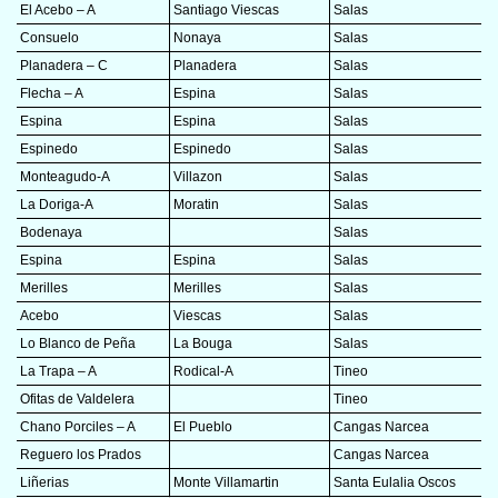
El Acebo – A
Santiago Viescas
Salas
Consuelo
Nonaya
Salas
Planadera – C
Planadera
Salas
Flecha – A
Espina
Salas
Espina
Espina
Salas
Espinedo
Espinedo
Salas
Monteagudo-A
Villazon
Salas
La Doriga-A
Moratin
Salas
Bodenaya
Salas
Espina
Espina
Salas
Merilles
Merilles
Salas
Acebo
Viescas
Salas
Lo Blanco de Peña
La Bouga
Salas
La Trapa – A
Rodical-A
Tineo
Ofitas de Valdelera
Tineo
Chano Porciles – A
El Pueblo
Cangas Narcea
Reguero los Prados
Cangas Narcea
Liñerias
Monte Villamartin
Santa Eulalia Oscos