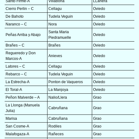
Santo Firme-A
Villabona
LLanera
Cierro Perlin – C
Cellagu
Oviedo
De Bahoto
Tudela Veguin
Oviedo
Naranco – C
Nora
Oviedo
Santa Maria
Peñas Arriba y Abajo
Oviedo
Piedramuelle
Brañes – C
Brañes
Oviedo
Regueredo y Don
Anieves
Oviedo
Marcos-A
Latores – C
Cellagu
Oviedo
Rebarco – C
Tudela Veguin
Oviedo
La Estrecha-A
Ponton de Vaqueros
Oviedo
El Toral-A
La Manjoya
Oviedo
Peñon Malverde – A
Nalio/Llera
Grao
La Llonga (Manuela
Cabruñana
Grao
Julia)
Marisa
Cabruñana
Grao
San Cosme-A
Rodiles
Grao
Malafogaza-A
Rañeces
Grao