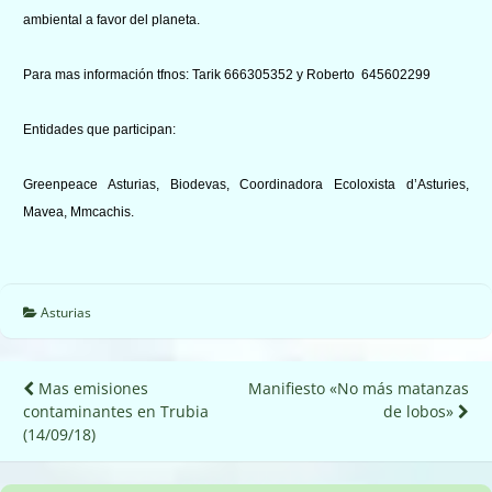
ambiental a favor del planeta.
Para mas información tfnos: Tarik 666305352 y Roberto 645602299
Entidades que participan:
Greenpeace Asturias, Biodevas, Coordinadora Ecoloxista d’Asturies,
Mavea, Mmcachis.
Asturias
Navegación
Mas emisiones
Manifiesto «No más matanzas
contaminantes en Trubia
de lobos»
de
(14/09/18)
entradas