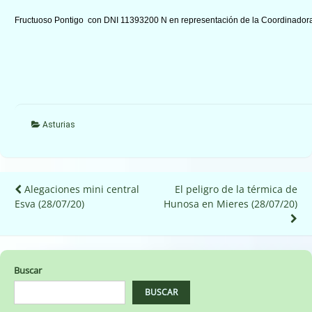
Fructuoso Pontigo con DNI 11393200 N en representación de la Coordinadora
Asturias
Navegación
Alegaciones mini central
El peligro de la térmica de
Esva (28/07/20)
Hunosa en Mieres (28/07/20)
de
entradas
Buscar
BUSCAR