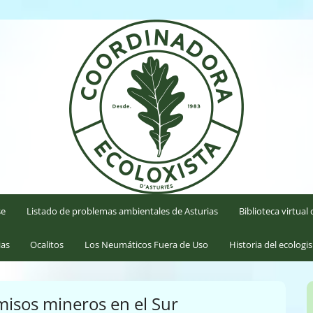
'Asturies
se
Listado de problemas ambientales de Asturias
Biblioteca virtua
ias
Ocalitos
Los Neumáticos Fuera de Uso
Historia del ecologi
misos mineros en el Sur