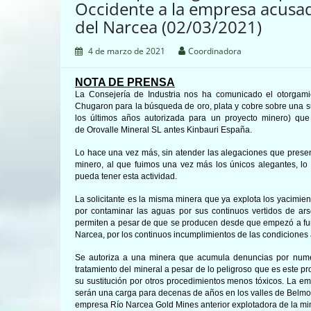
Occidente a la empresa acusad
del Narcea (02/03/2021)
4 de marzo de 2021
Coordinadora
NOTA DE PRENSA
L
a Consejería de Industria nos ha comunicado
el ot
or
gam
Chugaron para la búsqueda de oro, plata y cobre sobre una su
los últimos años autorizada
para un proyecto minero
)
que
de
Orovalle Mineral SL antes
Kinbauri España.
Lo hace una vez más, sin atender las alegaciones que pres
minero, al que fuimos una vez más los únicos alegantes, lo
pueda tener esta actividad.
La solicitante es la misma minera que ya explota los yacimi
por contaminar las aguas por sus continuos vertidos de ar
permiten a pesar de que se producen desde que empezó a fun
Narcea, por los continuos incumplimientos de las condicione
Se autoriza a una minera que acumula denuncias por numer
tratamiento del mineral a pesar de lo peligroso que es este
su sustitución por otros procedimientos menos tóxicos. La 
serán una carga para decenas de años en los valles de Belmon
empresa Río Narcea Gold Mines anterior explotadora de la mi