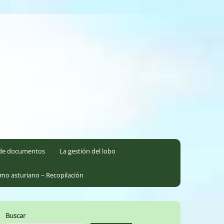
l de documentos
La gestión del lobo
smo asturiano – Recopilación
Buscar