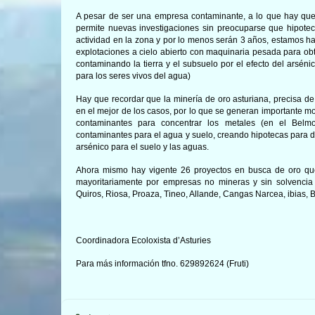
A pesar de ser una empresa contaminante, a lo que hay que 
permite nuevas investigaciones sin preocuparse que hipotec
actividad en la zona y por lo menos serán 3 años, estamos
explotaciones a cielo abierto con maquinaria pesada para ob
contaminando la tierra y el subsuelo por el efecto del arséni
para los seres vivos del agua)
Hay que recordar que la minería de oro asturiana, precisa 
en el mejor de los casos, por lo que se generan importante mo
contaminantes para concentrar los metales (en el Bel
contaminantes para el agua y suelo, creando hipotecas para 
arsénico para el suelo y las aguas.
Ahora mismo hay vigente 26 proyectos en busca de oro que
mayoritariamente por empresas no mineras y sin solvencia
Quiros, Riosa, Proaza, Tineo, Allande, Cangas Narcea, ibias, B
Coordinadora Ecoloxista d’Asturies
Para más información tfno. 629892624 (Fruti)