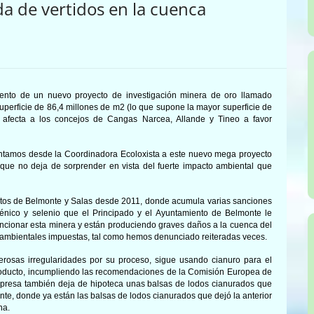
a de vertidos en la cuenca
iento
de
un nuevo proyecto de investigación minera
de oro
llamado
perficie de 86,
4
millones de m2 (lo que supone la mayor superficie de
 afecta a
los concejos de Cangas Narcea, Allande y Tineo a favor
entamos desde la Coordinadora Ecoloxista a este nuevo mega proyecto
 que no deja de sorprender en vista del fuerte impacto ambiental que
entos de Belmonte y Salas desde 2011, donde acumula varias sanciones
sénico y selenio que el Principado y el Ayuntamiento de Belmonte le
cionar esta minera y están produciendo graves daños a la cuenca del
s ambientales impuestas, tal como hemos denunciado reiteradas veces.
osas irregularidades por su proceso, sigue usando cianuro para el
 producto, incumpliendo las recomendaciones de la Comisión Europea de
empresa también deja de hipoteca unas balsas de lodos cianurados que
te, donde ya están las balsas de lodos cianurados que dejó la anterior
na.