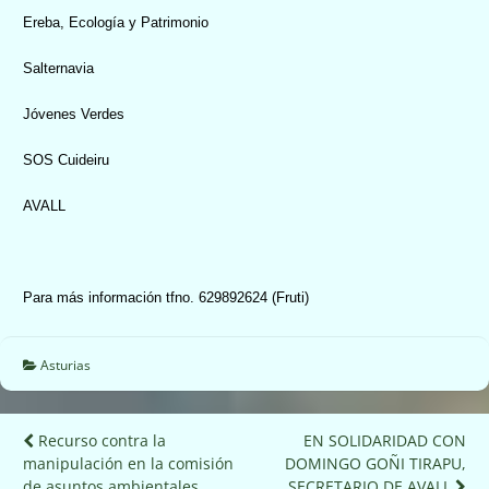
Ereba, Ecología y Patrimonio
Salternavia
Jóvenes Verdes
SOS Cuideiru
AVALL
Para más información tfno. 629892624 (Fruti)
Asturias
Navegación
Recurso contra la
EN SOLIDARIDAD CON
manipulación en la comisión
DOMINGO GOÑI TIRAPU,
de
de asuntos ambientales
SECRETARIO DE AVALL