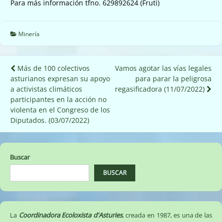
Para más información tfno. 629892624 (Fruti)
Minería
Navegación
Más de 100 colectivos
Vamos agotar las vías legales
asturianos expresan su apoyo
para parar la peligrosa
de
a activistas climáticos
regasificadora (11/07/2022)
entradas
participantes en la acción no
violenta en el Congreso de los
Diputados. (03/07/2022)
Buscar
BUSCAR
La
Coordinadora Ecoloxista d'Asturies
, creada en 1987, es una de las