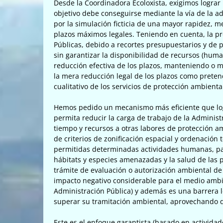
Desde la Coordinadora Ecoloxista, exigimos lograr 
objetivo debe conseguirse mediante la vía de la a
por la simulación ficticia de una mayor rapidez, m
plazos máximos legales. Teniendo en cuenta, la pr
Públicas, debido a recortes presupuestarios y de p
sin garantizar la disponibilidad de recursos (huma
reducción efectiva de los plazos, manteniendo o me
la mera reducción legal de los plazos como prete
cualitativo de los servicios de protección ambienta
Hemos pedido un mecanismo más eficiente que log
permita reducir la carga de trabajo de la Adminis
tiempo y recursos a otras labores de protección a
de criterios de zonificación espacial y ordenación
permitidas determinadas actividades humanas, pa
hábitats y especies amenazadas y la salud de las p
trámite de evaluación o autorización ambiental 
impacto negativo considerable para el medio ambie
Administración Pública) y además es una barrera 
superar su tramitación ambiental, aprovechando d
Este es el enfoque garantista (basado en activida