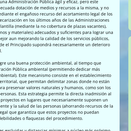
una Administración Pública ágil y eficaz, pero este
decuada dotación de medios y recursos a la misma, y no
ediante el engañoso recurso del acortamiento legal de los
ecarización en los últimos años de las Administraciones
lantilla (mediante la no cobertura de plazas vacantes),
nos y materiales) adecuados y suficientes para lograr una
jor aun mejorando la calidad de los servicios públicos,
nde el Principado supondrá necesariamente un deterioro
l.
re una buena protección ambiental, al tiempo que
tración Pública ambiental (permitiendo dedicar más
mbiental). Este mecanismo consiste en el establecimiento
 territorial, que permitan delimitar zonas donde no están
ra preservar valores naturales y humanos, como son los
ersonas. Esta estrategia permite la directa inadmisión al
de proyectos en lugares que necesariamente suponen un
nte y la salud de las personas (ahorrando recursos de la
legal que garantiza que estos proyectos no puedan
ebilidades o flaquezas del procedimiento.
des excluidas y distancias mínimas a núcleo más próximo