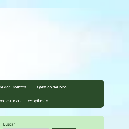
l de documentos
La gestión del lobo
smo asturiano – Recopilación
Buscar