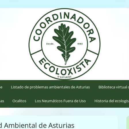
'Asturies
se
Listado de problemas ambientales de Asturias
Biblioteca virtua
ias
Ocalitos
Los Neumáticos Fuera de Uso
Historia del ecologi
ad Ambiental de Asturias