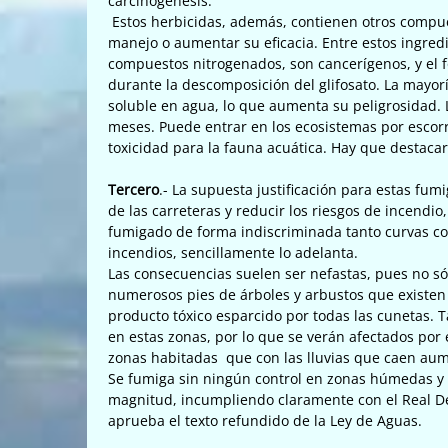
carcinogénesis.
Estos herbicidas, además, contienen otros compues
manejo o aumentar su eficacia. Entre estos ingredi
compuestos nitrogenados, son cancerígenos, y el 
durante la descomposición del glifosato. La mayo
soluble en agua, lo que aumenta su peligrosidad. L
meses. Puede entrar en los ecosistemas por escorr
toxicidad para la fauna acuática. Hay que destaca
Tercero
.- La supuesta justificación para estas fum
de las carreteras y reducir los riesgos de incendi
fumigado de forma indiscriminada tanto curvas com
incendios, sencillamente lo adelanta.
Las consecuencias suelen ser nefastas, pues no sól
numerosos pies de árboles y arbustos que existen
producto tóxico esparcido por todas las cunetas. 
en estas zonas, por lo que se verán afectados por
zonas habitadas que con las lluvias que caen aume
Se fumiga sin ningún control en zonas húmedas y 
magnitud, incumpliendo claramente con el Real Decr
aprueba el texto refundido de la Ley de Aguas.