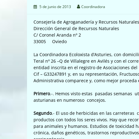
5 de junio de 2013
Coordinadora
Consejería de Agroganadería y Recursos Naturale
Dirección General de Recursos Naturales
C/ Coronel Aranda nº 2
33005 Oviedo
La Coordinadora Ecoloxista d’Asturies, con domicili
Teral nº 26 –Q de Villalegre en Avilés y con el cor
entidad inscrita en el registro de Asociaciones de
Cif – G33247891 y, en su representación, Fructuo
Administrativa comparece y, como mejor proceda
Primero
.-. Hemos visto estas pasadas semanas uti
asturianas en numeroso concejos.
Segundo
.- El uso de herbicidas en las carreteras 
productos con todos los seres vivos. Hay que reco
para animales y humanos. Estudios de toxicidad h
crónica, daños genéticos, trastornos reproductivo