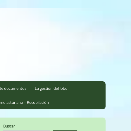
l de documentos
La gestión del lobo
smo asturiano – Recopilación
Buscar