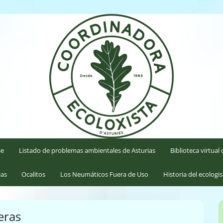
'Asturies
se
Listado de problemas ambientales de Asturias
Biblioteca virtua
ias
Ocalitos
Los Neumáticos Fuera de Uso
Historia del ecologi
eras