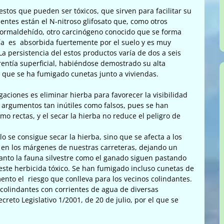
tos que pueden ser tóxicos, que sirven para facilitar su
entes están el N-nitroso glifosato que, como otros
formaldehído, otro carcinógeno conocido que se forma
ría es absorbida fuertemente por el suelo y es muy
a persistencia del estos productos varía de dos a seis
entía superficial, habiéndose demostrado su alta
r que se ha fumigado cunetas junto a viviendas.
igaciones es eliminar hierba para favorecer la visibilidad
o, argumentos tan inútiles como falsos, pues se han
o rectas, y el secar la hierba no reduce el peligro de
o se consigue secar la hierba, sino que se afecta a los
 en los márgenes de nuestras carreteras, dejando un
Tanto la fauna silvestre como el ganado siguen pastando
 este herbicida tóxico. Se han fumigado incluso cunetas de
nto el riesgo que conlleva para los vecinos colindantes.
colindantes con corrientes de agua de diversas
eto Legislativo 1/2001, de 20 de julio, por el que se