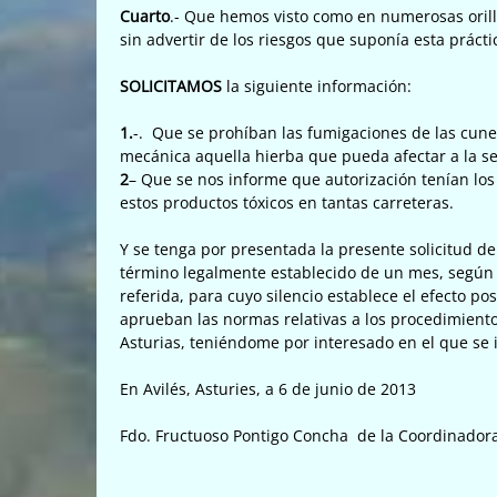
Cuarto
.- Que hemos visto como en numerosas orill
sin advertir de los riesgos que suponía esta práct
SOLICITAMOS
la siguiente información:
1.
-. Que se prohíban las fumigaciones de las cune
mecánica aquella hierba que pueda afectar a la s
2
– Que se nos informe que autorización tenían los 
estos productos tóxicos en tantas carreteras.
Y se tenga por presentada la presente solicitud d
término legalmente establecido de un mes, según lo
referida, para cuyo silencio establece el efecto po
aprueban las normas relativas a los procedimiento
Asturias, teniéndome por interesado en el que se i
En Avilés, Asturies, a 6 de junio de 2013
Fdo. Fructuoso Pontigo Concha de la Coordinador