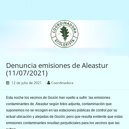
Saltar
al
contenido
Coordinadora Ecoloxista
d'Asturies
Denuncia emisiones de Aleastur
(11/07/2021)
12 de julio de 2021
Coordinadora
Esta noche
los vecinos de
Gozón
han vuelto a sufrir las emisiones
contaminantes de A
leastur
según foto
s
adjunta, contaminación que
suponemos no se recogen en las estaciones públicas de control por su
actual ubicación y alejadas de
Gozón
, pero que resulta evidente que estas
emisiones contaminantes resultan perjudiciales para los vecinos que las