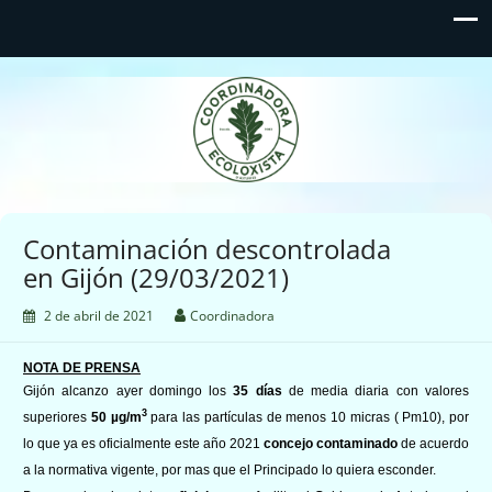
Coordinadora Ecoloxista
d'Asturies
Contaminación descontrolada
en Gijón (29/03/2021)
2 de abril de 2021
Coordinadora
NOTA DE PRENSA
Gijón alcanzo ayer domingo los
35
días
de media diaria con valores
3
superiores
5
0
µg/m
para las part
í
culas de menos 10 micras
(
Pm10
)
, por
lo que ya
es oficialmente
este año 2021
concejo contaminado
de acuerdo
a la normativ
a vigente
, por mas que el Principado lo quiera esconder.