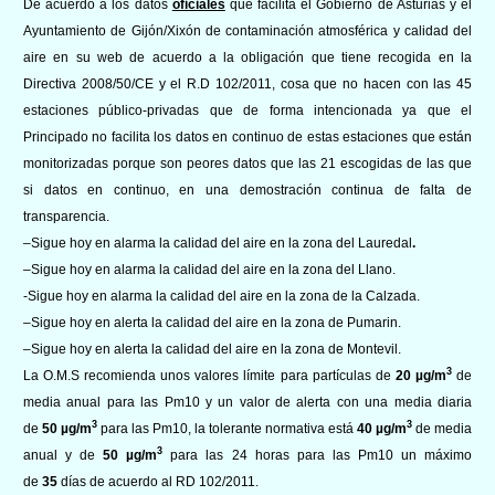
De acuerdo a los datos
oficiales
que
facilita el Gobierno de Asturias y el
Ayuntamiento de Gijón/Xixón de contami
nación atmosférica y calidad del
aire en su web de acuerdo a la obligación que tiene recogida en la
Directiva 2008/50/CE y el R.D 102/2011, cosa que no hacen con las 45
estaciones público-privadas que de forma intencionada ya que el
Principado no facilita los datos en continuo de estas estaciones que están
monitorizadas porque son peores datos que las 2
1
escogidas de las que
si datos en continuo, en una demostración continua de falta de
transparencia.
–
Sigue
hoy
en
alarma
la
calidad del aire en la
zona del Lauredal
.
–
Sigue hoy en alarma la calidad del aire en la zona del Llano.
-Sigue hoy en alarma la calidad del aire en la zona de la Calzada.
–
Sigue hoy en alerta la calidad del aire en la zona de Pumarin.
–
Sigue hoy en alerta la calidad del aire en la zona de Montevil.
3
La O.M.S recomienda unos valores límite para partículas de
20 µg/m
de
media anual para las Pm10 y un valor de alerta con una media diaria
3
3
de
50 µg/m
para las Pm10, la tolerante normativa está
40 µg/m
de media
3
anual y de
50 µg/m
para las 24 horas para las Pm10 un máximo
de
35
días de acuerdo al RD 102/2011.