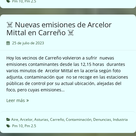
Mittal
Pm 10
,
Pm 2.5
en
Carreño
☠️
☠️ Nuevas emisiones de Arcelor
Mittal en Carreño ☠️
25 de julio de 2023
Hoy los vecinos de Carreño volvieron a sufrir nuevas
emisiones contaminantes desde las 12,15 horas durantes
varios minutos de Arcelor Mittal en la acería según foto
adjunta, contaminación que no se recoge en las estaciones
públicas de control por su actual ubicación, alejadas del
foco, pero cuyas emisiones…
☠️
Leer más
Nuevas
emisiones
de
Aire
,
Arcelor
,
Asturias
,
Carreño
,
Contaminación
,
Denuncias
,
Industria
Arcelor
Pm 10
,
Pm 2.5
Mittal