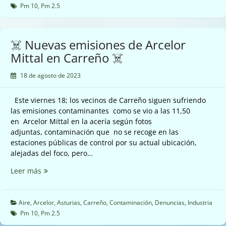
Mittal
Pm 10
,
Pm 2.5
en
Carreño
☠️
☠️ Nuevas emisiones de Arcelor
Mittal en Carreño ☠️
18 de agosto de 2023
Este viernes 18; los vecinos de Carreño siguen sufriendo
las emisiones contaminantes como se vio a las 11,50
en Arcelor Mittal en la acería según fotos
adjuntas, contaminación que no se recoge en las
estaciones públicas de control por su actual ubicación,
alejadas del foco, pero…
☠️
Leer más
Nuevas
emisiones
de
Aire
,
Arcelor
,
Asturias
,
Carreño
,
Contaminación
,
Denuncias
,
Industria
Arcelor
Pm 10
,
Pm 2.5
Mittal