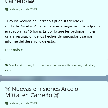
Carreño 🙉
7 de agosto de 2023
Hoy los vecinos de Carreño siguen sufriendo el
ruido de Arcelor Mittal en la acería según archivo adjunto
grabado a las 15 horas Es por lo que les pedimos inicien
una investigación de los hechos denunciados y se nos
informe del desarrollo de esta…
🙉
Leer más
Ruidos
de
Arcelor
Arcelor
,
Asturias
,
Carreño
,
Contaminación
,
Denuncias
,
Industria
,
Mittal
ruido
en
Carreño
🙉
☠️ Nuevas emisiones Arcelor
Mittal en Carreño ☠️
7 de agosto de 2023