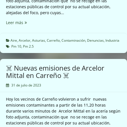
foto adjunta, contaminación que no se recoge en las
estaciones públicas de control por su actual ubicación,
alejadas del foco, pero cuyas…
☠️
Leer más
Nuevas
emisiones
de
Aire
,
Arcelor
,
Asturias
,
Carreño
,
Contaminación
,
Denuncias
,
Industria
Arcelor
Pm 10
,
Pm 2.5
Mittal
en
Carreño
☠️ Nuevas emisiones de Arcelor
☠️
Mittal en Carreño ☠️
31 de julio de 2023
Hoy los vecinos de Carreño volvieron a sufrir nuevas
emisiones contaminantes a partir de las 11,20 horas
durante varios minutos de Arcelor Mittal en la acería según
foto adjunta, contaminación que no se recoge en las
estaciones públicas de control por su actual ubicación,