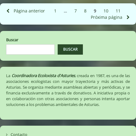
en
Carreño
Paginación
Página anterior
1
Página
…
7
Página
8
Página
9
Página
10
Página
11
Página
☠️
Próxima página
de
entradas
Buscar
BUSCAR
La
Coordinadora Ecoloxista d'Asturies
, creada en 1987, es una de las
asociaciones ecologistas con mayor trayectoria y más activas de
Asturias. Se organiza mediante asambleas abiertas y periódicas, y se
financia exclusivamente a través de donativos. A iniciativa propia o
en colaboración con otras asociaciones y personas intenta aportar
soluciones a los problemas ambientales de Asturias.
Contacto