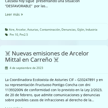
Calzada hoy sigue presentando una situación
“DESFAVORABLE” por las…
☠️
Leer más
Sólo
nos
queda
Aire
,
Arcelor
,
Asturias
,
Contaminación
,
Denuncias
,
Gijón
,
Industria
que
Pm 10
,
Pm2.5
llueva
y
rebaje
☠️ Nuevas emisiones de Arcelor
la
Mittal en Carreño ☠️
disparada
contaminación
4 de septiembre de 2023
que
se
La Coordinadora Ecoloxista de Asturies CIF – G33247891 y en
respira
su representación Fructuoso Pontigo Concha con dni
en
11393200N de conformidad con lo previsto en la Ley 2/2023,
gran
de 20 de febrero, que admite comunicaciones y denuncias
parte
sobre posibles casos de infracciones al derecho de la…
de
Gijón