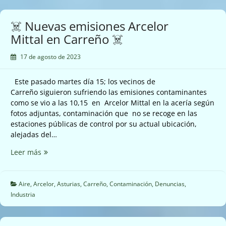
en
Carreño
☠️ Nuevas emisiones Arcelor
☠️
Mittal en Carreño ☠️
17 de agosto de 2023
Este pasado martes día 15; los vecinos de
Carreño siguieron sufriendo las emisiones contaminantes
como se vio a las 10,15 en Arcelor Mittal en la acería según
fotos adjuntas, contaminación que no se recoge en las
estaciones públicas de control por su actual ubicación,
alejadas del…
☠️
Leer más
Nuevas
emisiones
Arcelor
Aire
,
Arcelor
,
Asturias
,
Carreño
,
Contaminación
,
Denuncias
,
Mittal
Industria
en
Carreño
☠️