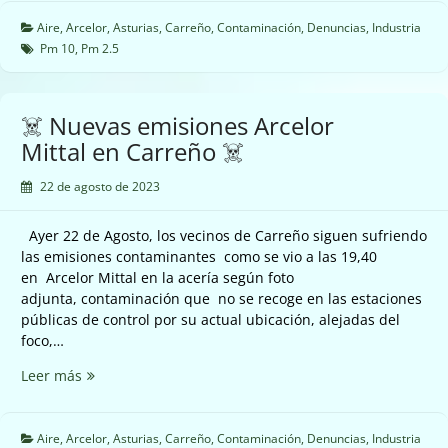
emisiones
de
Aire
,
Arcelor
,
Asturias
,
Carreño
,
Contaminación
,
Denuncias
,
Industria
Arcelor
Pm 10
,
Pm 2.5
Mittal
en
Carreño
☠️ Nuevas emisiones Arcelor
☠️
Mittal en Carreño ☠️
22 de agosto de 2023
Ayer 22 de Agosto, los vecinos de Carreño siguen sufriendo
las emisiones contaminantes como se vio a las 19,40
en Arcelor Mittal en la acería según foto
adjunta, contaminación que no se recoge en las estaciones
públicas de control por su actual ubicación, alejadas del
foco,…
☠️
Leer más
Nuevas
emisiones
Arcelor
Aire
,
Arcelor
,
Asturias
,
Carreño
,
Contaminación
,
Denuncias
,
Industria