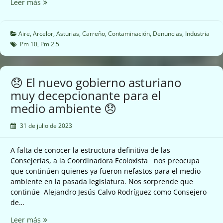
☠️
Leer más
Nuevas
emisiones
de
Aire
,
Arcelor
,
Asturias
,
Carreño
,
Contaminación
,
Denuncias
,
Industria
Arcelor
Pm 10
,
Pm 2.5
Mittal
en
Carreño
😞 El nuevo gobierno asturiano
☠️
muy decepcionante para el
medio ambiente 😞
31 de julio de 2023
A falta de conocer la estructura definitiva de las
Consejerías, a la Coordinadora Ecoloxista nos preocupa
que continúen quienes ya fueron nefastos para el medio
ambiente en la pasada legislatura. Nos sorprende que
continúe Alejandro Jesús Calvo Rodríguez como Consejero
de…
😞
Leer más