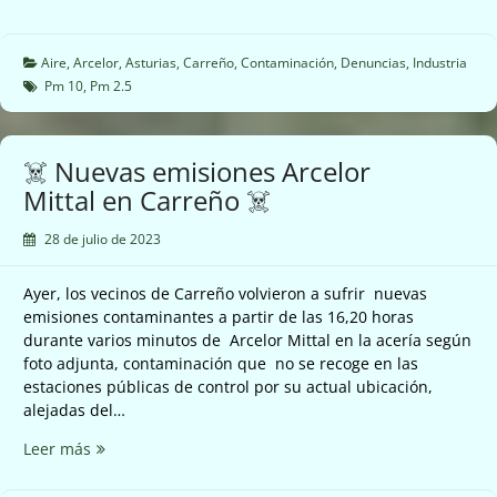
El
nuevo
gobierno
Aire
,
Arcelor
,
Asturias
,
Carreño
,
Contaminación
,
Denuncias
,
Industria
asturiano
Pm 10
,
Pm 2.5
muy
decepcionante
para
☠️ Nuevas emisiones Arcelor
el
Mittal en Carreño ☠️
medio
ambiente
28 de julio de 2023
😞
Ayer, los vecinos de Carreño volvieron a sufrir nuevas
emisiones contaminantes a partir de las 16,20 horas
durante varios minutos de Arcelor Mittal en la acería según
foto adjunta, contaminación que no se recoge en las
estaciones públicas de control por su actual ubicación,
alejadas del…
☠️
Leer más
Nuevas
emisiones