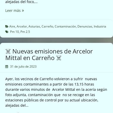
alejadas del foco,…
☠️
Leer más
Nuevas
emisiones
de
Aire
,
Arcelor
,
Asturias
,
Carreño
,
Contaminación
,
Denuncias
,
Industria
Arcelor
Pm 10
,
Pm 2.5
Mittal
en
Carreño
☠️ Nuevas emisiones de Arcelor
☠️
Mittal en Carreño ☠️
31 de julio de 2023
Ayer, los vecinos de Carreño volvieron a sufrir nuevas
emisiones contaminantes a partir de las 13,15 horas
durante varios minutos de Arcelor Mittal en la acería según
foto adjunta, contaminación que no se recoge en las
estaciones públicas de control por su actual ubicación,
alejadas del…