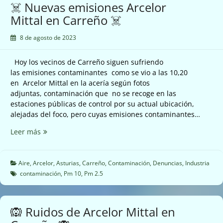
☠️ Nuevas emisiones Arcelor
Mittal en Carreño ☠️
8 de agosto de 2023
Hoy los vecinos de Carreño siguen sufriendo
las emisiones contaminantes como se vio a las 10,20
en Arcelor Mittal en la acería según fotos
adjuntas, contaminación que no se recoge en las
estaciones públicas de control por su actual ubicación,
alejadas del foco, pero cuyas emisiones contaminantes…
☠️
Leer más
Nuevas
emisiones
Arcelor
Aire
,
Arcelor
,
Asturias
,
Carreño
,
Contaminación
,
Denuncias
,
Industria
Mittal
contaminación
,
Pm 10
,
Pm 2.5
en
Carreño
☠️
🙉 Ruidos de Arcelor Mittal en