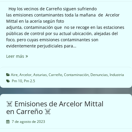
Hoy los vecinos de Carreño siguen sufriendo
las emisiones contaminantes toda la mañana de Arcelor
Mittal en la acería según foto
adjunta, contaminación que no se recoge en las estaciones
públicas de control por su actual ubicación, alejadas del
foco, pero cuyas emisiones contaminantes son
evidentemente perjudiciales para…
☠️
Leer más
Nuevas
emisiones
Arcelor
Aire
,
Arcelor
,
Asturias
,
Carreño
,
Contaminación
,
Denuncias
,
Industria
Mittal
Pm 10
,
Pm 2.5
en
Carreño
☠️
☠️ Emisiones de Arcelor Mittal
en Carreño ☠️
7 de agosto de 2023