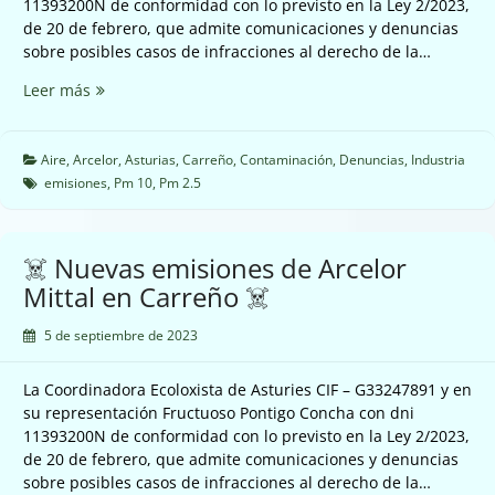
11393200N de conformidad con lo previsto en la Ley 2/2023,
de 20 de febrero, que admite comunicaciones y denuncias
sobre posibles casos de infracciones al derecho de la…
☠️
Leer más
Nuevas
emisiones
de
Aire
,
Arcelor
,
Asturias
,
Carreño
,
Contaminación
,
Denuncias
,
Industria
Arcelor
emisiones
,
Pm 10
,
Pm 2.5
Mittal
en
Carreño
☠️ Nuevas emisiones de Arcelor
☠️
Mittal en Carreño ☠️
5 de septiembre de 2023
La Coordinadora Ecoloxista de Asturies CIF – G33247891 y en
su representación Fructuoso Pontigo Concha con dni
11393200N de conformidad con lo previsto en la Ley 2/2023,
de 20 de febrero, que admite comunicaciones y denuncias
sobre posibles casos de infracciones al derecho de la…