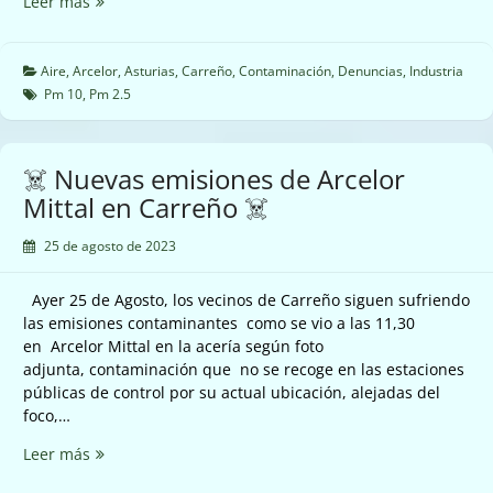
☠️
Leer más
☠️
Nuevas
emisiones
de
Aire
,
Arcelor
,
Asturias
,
Carreño
,
Contaminación
,
Denuncias
,
Industria
Arcelor
Pm 10
,
Pm 2.5
Mittal
en
Carreño
☠️ Nuevas emisiones de Arcelor
☠️
Mittal en Carreño ☠️
25 de agosto de 2023
Ayer 25 de Agosto, los vecinos de Carreño siguen sufriendo
las emisiones contaminantes como se vio a las 11,30
en Arcelor Mittal en la acería según foto
adjunta, contaminación que no se recoge en las estaciones
públicas de control por su actual ubicación, alejadas del
foco,…
☠️
Leer más
Nuevas