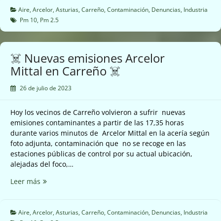
Arcelor
Aire
,
Arcelor
,
Asturias
,
Carreño
,
Contaminación
,
Denuncias
,
Industria
Mittal
Pm 10
,
Pm 2.5
en
Carreño
☠️
☠️ Nuevas emisiones Arcelor
Mittal en Carreño ☠️
26 de julio de 2023
Hoy los vecinos de Carreño volvieron a sufrir nuevas
emisiones contaminantes a partir de las 17,35 horas
durante varios minutos de Arcelor Mittal en la acería según
foto adjunta, contaminación que no se recoge en las
estaciones públicas de control por su actual ubicación,
alejadas del foco,…
☠️
Leer más
Nuevas
emisiones
Arcelor
Aire
,
Arcelor
,
Asturias
,
Carreño
,
Contaminación
,
Denuncias
,
Industria