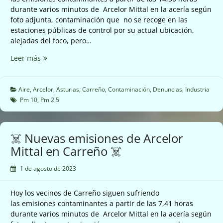
durante varios minutos de Arcelor Mittal en la acería según
foto adjunta, contaminación que no se recoge en las
estaciones públicas de control por su actual ubicación,
alejadas del foco, pero…
☠️
Leer más
Nuevas
emisiones
Arcelor
Aire
,
Arcelor
,
Asturias
,
Carreño
,
Contaminación
,
Denuncias
,
Industria
Mittal
Pm 10
,
Pm 2.5
en
Carreño
☠️
☠️ Nuevas emisiones de Arcelor
Mittal en Carreño ☠️
1 de agosto de 2023
Hoy los vecinos de Carreño siguen sufriendo
las emisiones contaminantes a partir de las 7,41 horas
durante varios minutos de Arcelor Mittal en la acería según