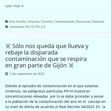
☠️
Leer más
Nuevas
emisiones
de
Aire
,
Arcelor
,
Asturias
,
Carreño
,
Contaminación
,
Denuncias
,
Industria
Arcelor
emisiones
,
Pm 10
,
Pm 2.5
Mittal
en
Carreño
☠️ Sólo nos queda que llueva y
☠️
rebaje la disparada
contaminación que se respira
en gran parte de Gijón ☠️
5 de septiembre de 2023
Debido al episodio de contaminación en el que estamos
inmersos, las peligrosas partículas Pm10 muestran
concentraciones elevadas por lo se debe proceder a avisar
a la población de la contaminación del aire en el concejo en
su nivel de Alerta de acuerdo al Real Decreto 34/2023. En la