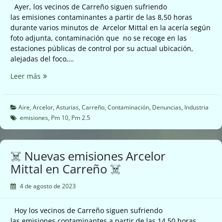
Ayer, los vecinos de Carreño siguen sufriendo
las emisiones contaminantes a partir de las 8,50 horas
durante varios minutos de Arcelor Mittal en la acería según
foto adjunta, contaminación que no se recoge en las
estaciones públicas de control por su actual ubicación,
alejadas del foco,…
☠️
Leer más
Emisiones
de
Arcelor
Aire
,
Arcelor
,
Asturias
,
Carreño
,
Contaminación
,
Denuncias
,
Industria
Mittal
emisiones
,
Pm 10
,
Pm 2.5
en
Carreño
☠️
☠️ Nuevas emisiones Arcelor
Mittal en Carreño ☠️
4 de agosto de 2023
Hoy los vecinos de Carreño siguen sufriendo
las emisiones contaminantes a partir de las 14,50 horas