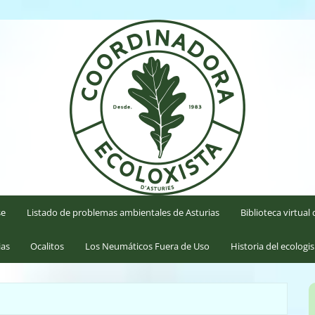
'Asturies
se
Listado de problemas ambientales de Asturias
Biblioteca virtua
ias
Ocalitos
Los Neumáticos Fuera de Uso
Historia del ecologi