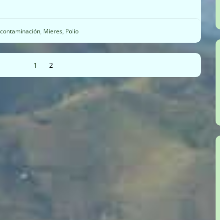
contaminación
,
Mieres
,
Polio
1
Página
2
Página