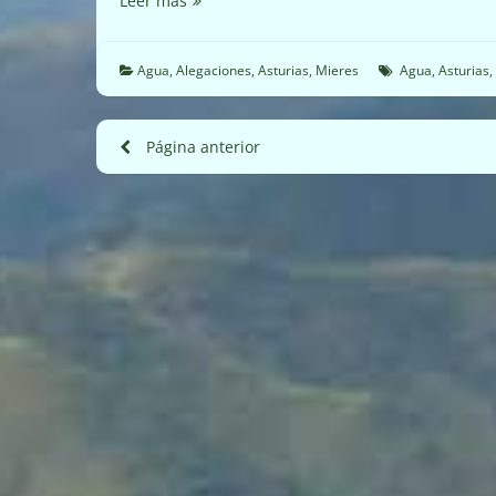
Leer más
arroyo
de
Polio
Agua
,
Alegaciones
,
Asturias
,
Mieres
Agua
,
Asturias
,
ubicado
en
Mieres
Paginación
Página anterior
(19/10/2022)
de
entradas