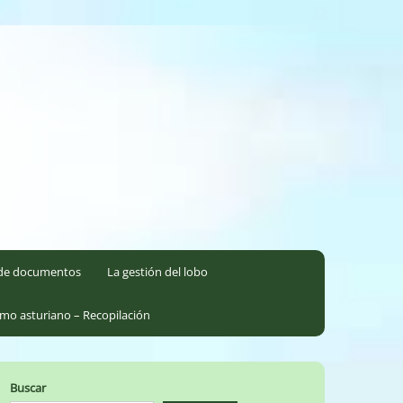
l de documentos
La gestión del lobo
smo asturiano – Recopilación
Buscar