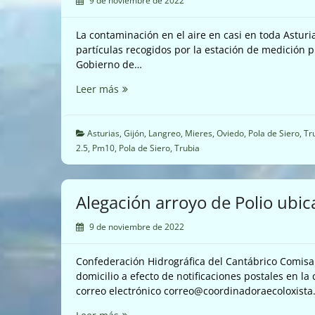
9 de noviembre de 2022
de
la
La contaminación en el aire en casi en toda Asturi
Pereda.
partículas recogidos por la estación de medición p
Gobierno de…
Seguimos
Leer más
con
la
terrible
Asturias
,
Gijón
,
Langreo
,
Mieres
,
Oviedo
,
Pola de Siero
,
Tr
contaminación
2.5
,
Pm10
,
Pola de Siero
,
Trubia
en
Asturies
(28/10/2022)
Alegación arroyo de Polio ubi
9 de noviembre de 2022
Confederación Hidrográfica del Cantábrico Comisar
domicilio a efecto de notificaciones postales en la c
correo electrónico correo@coordinadoraecoloxista.
Alegación