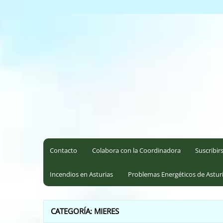
Saltar
al
Coordinadora Ecoloxista d
contenido
Contacto
Colabora con la Coordinadora
Suscribir
Incendios en Asturias
Problemas Energéticos de Astur
CATEGORÍA:
MIERES