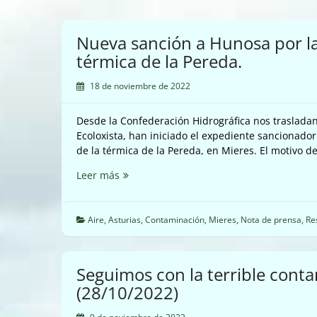
Nueva sanción a Hunosa por las
térmica de la Pereda.
18 de noviembre de 2022
Desde la Confederación Hidrográfica nos traslada
Ecoloxista, han iniciado el expediente sancionador
de la térmica de la Pereda, en Mieres. El motivo d
Nueva
Leer más
sanción
a
Hunosa
Aire
,
Asturias
,
Contaminación
,
Mieres
,
Nota de prensa
,
Re
por
las
irregularidades
Seguimos con la terrible cont
de
(28/10/2022)
la
térmica