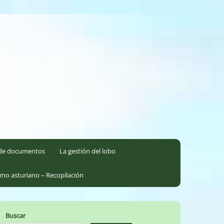
l de documentos
La gestión del lobo
smo asturiano – Recopilación
Buscar