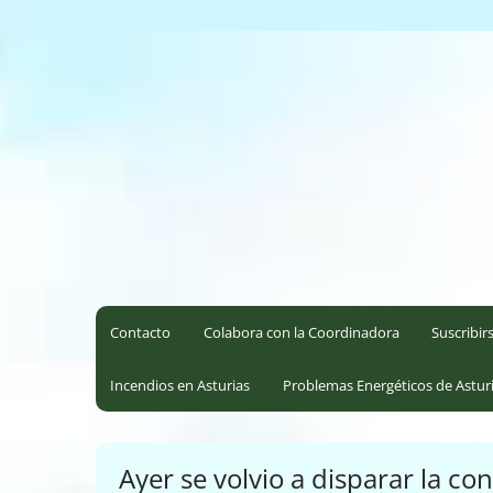
Saltar
al
Coordinadora Ecoloxista d
contenido
Contacto
Colabora con la Coordinadora
Suscribir
Incendios en Asturias
Problemas Energéticos de Astur
Ayer se volvio a disparar la c