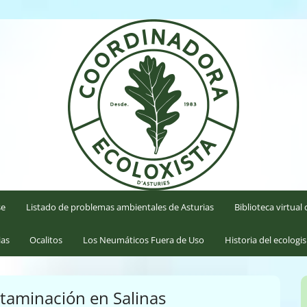
'Asturies
se
Listado de problemas ambientales de Asturias
Biblioteca virtua
ias
Ocalitos
Los Neumáticos Fuera de Uso
Historia del ecologi
ontaminación en Salinas