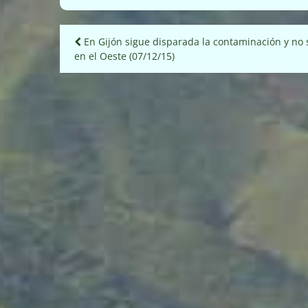
Navegación
En Gijón sigue disparada la contaminación y no 
en el Oeste (07/12/15)
de
entradas