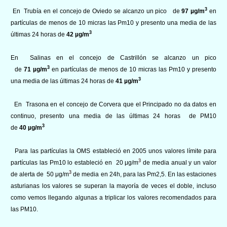
3
En Trubía en el concejo de Oviedo se alcanzo un pico de
97 µg/m
en
partículas de menos de 10 micras las Pm10 y presento una media de las
3
últimas 24 horas de
42 µg/m
En Salinas en el concejo de Castrillón se alcanzo un pico
3
de
71 µg/m
en partículas de menos de 10 micras las Pm10 y presento
3
una media de las últimas 24 horas de
41 µg/m
En Trasona en el concejo de Corvera que el Principado no da datos en
continuo, presento una media de las últimas 24 horas de PM10
3
de
40 µg/m
Para las partículas la OMS estableció en 2005 unos valores límite para
3
partículas las Pm10 lo estableció en 20 μg/m
de media anual y un valor
3
de alerta de 50 μg/m
de media en 24h, para las Pm2,5. En las estaciones
asturianas los valores se superan la mayoría de veces el doble, incluso
como vemos llegando algunas a triplicar los valores recomendados para
las PM10.