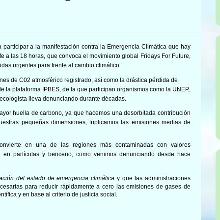
 participar a la manifestación contra la Emergencia Climática que hay
fe a las 18 horas, que convoca el movimiento global Fridays For Future,
 urgentes para frente al cambio climático.
ones de C02 atmosférico registrado, así como la drástica pérdida de
 de la plataforma IPBES, de la que participan organismos como la UNEP,
 ecologista lleva denunciando durante décadas.
mayor huella de carbono, ya que hacemos una desorbitada contribución
nuestras pequeñas dimensiones
, triplicamos las emisiones medias de
onvierte en una de las regiones más contaminadas con valores
l en partículas y benceno, como venimos denunciando desde hace
ración del estado de emergencia climática
y que las administraciones
cesarias para reducir rápidamente a cero las emisiones de gases de
fica y en base al criterio de justicia social.