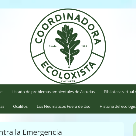
'Asturies
se
Listado de problemas ambientales de Asturias
Biblioteca virtua
ias
Ocalitos
Los Neumáticos Fuera de Uso
Historia del ecologi
ntra la Emergencia