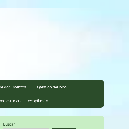
l de documentos
La gestión del lobo
smo asturiano – Recopilación
Buscar