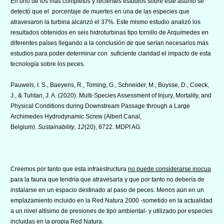
En uno de los más completos y recientes estudios sobre este asunto se
detectó que el porcentaje de muertes en una de las especies que
atravesaron la turbina alcanzó el 37%. Este mismo estudio analizó los
resultados obtenidos en seis hidroturbinas tipo tornillo de Arquímedes en
diferentes países llegando a la conclusión de que serían necesarios más
estudios para poder determinar con suficiente claridad el impacto de esta
tecnología sobre los peces.
Pauwels, I. S., Baeyens, R., Toming, G., Schneider, M., Buysse, D., Coeck,
J., & Tuhtan, J. A. (2020). Multi-Species Assessment of Injury, Mortality, and
Physical Conditions during Downstream Passage through a Large
Archimedes Hydrodynamic Screw (Albert Canal,
Belgium).
Sustainability
,
12
(20), 8722. MDPI AG.
Creemos por tanto que esta infraestructura
no puede considerarse inocua
para la fauna que tendría que atravesarla y que por tanto no debería de
instalarse en un espacio destinado al paso de peces. Menos aún en un
emplazamiento incluido en la Red Natura 2000 -sometido en la actualidad
a un nivel altísimo de presiones de tipo ambiental- y utilizado por especies
incluidas en la propia Red Natura.