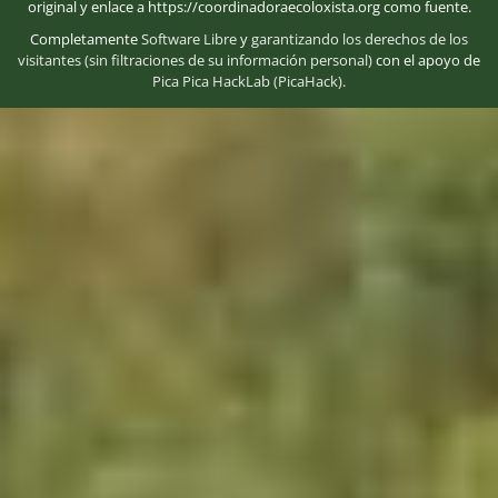
original y enlace a https://coordinadoraecoloxista.org como fuente.
Completamente
Software Libre
y
garantizando los derechos de los
visitantes (sin filtraciones de su información personal)
con el apoyo de
Pica Pica HackLab (PicaHack)
.