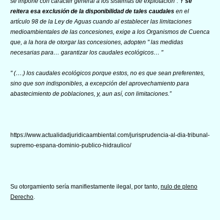
se impone con carácter general a los sistemas de explotación". Y
se
reitera esa exclusión de la disponibilidad de tales caudales
en el
artículo 98 de la Ley de Aguas cuando al establecer las limitaciones
medioambientales de las concesiones, exige a los Organismos de Cuenca
que, a la hora de otorgar las concesiones, adopten " las medidas
necesarias para… garantizar los caudales ecológicos… "
" (….) los caudales ecológicos porque estos, no es que sean preferentes,
sino que son indisponibles, a excepción del aprovechamiento para
abastecimiento de poblaciones, y, aun así, con limitaciones.”
https://www.actualidadjuridicaambiental.com/jurisprudencia-al-dia-tribunal-
supremo-espana-dominio-publico-hidraulico/
Su otorgamiento sería manifiestamente ilegal, por tanto,
nulo de pleno
Derecho
.