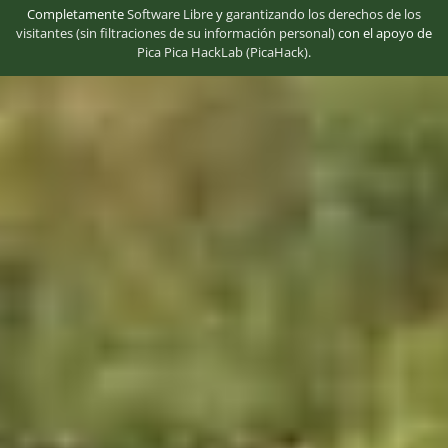
Completamente
Software Libre
y
garantizando los derechos de los
visitantes (sin filtraciones de su información personal)
con el apoyo de
Pica Pica HackLab (PicaHack)
.