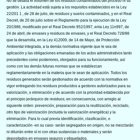
No se detalla el volumen de los residuos contaminados del proceso ni su
gestión. La actividad está sujeta a los requisitos establecidos en la Ley
22/201 1 , de 28 de julio, de residuos y sue/os contaminados, y en el Real
Decret, de 20 de julio sobre el Reglamento para la ejecucion de la Ley
20/1986, modificado por el Real Decreto 952/1997, enla Ley 11n997, de
24 de abril, de envases y residuos de envases, y el Real Decreto 728/98
que la desarrolla, en la Ley 412009, de 14 de Mayo, de Protección
Ambiental lntegrada, a la demás normativa vigente que le sea de
aplicación y las obligaciones emanadas de los actos administrativos tanto
precedentes como posteriores, otorgados para su funcionamiento, así
como con las demás futuras normas que se establezcan
reglamentariamente en la materia que le sean de aplicación. Todos los
residuos generados serán gestionados de acuerdo con la normativa en
vigor entregando los residuos producidos a gestores autorizados para su
valorización, o eliminación y de acuerdo con la prioridad establecida por
el principio jerárquico de residuos; en consecuencia, con arreglo al
siguiente orden: prevención, preparación para la reutilización, reciclado,
otro tipo de valorización (incluida la valorización energética) y la
eliminación. Para lo cual previa identifìcación, clasificación, o
caracterización -en su caso- serán segregados en origen, no se mezclarán
ni diluirán entre sí ni con otras sustancias o materiales y serán
depositados en envases seguros y etiquetados.