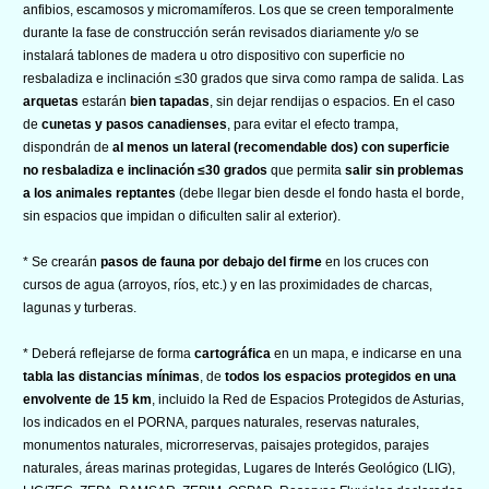
anfibios, escamosos y micromamíferos. Los que se creen temporalmente
durante la fase de construcción serán revisados diariamente y/o se
instalará tablones de madera u otro dispositivo con superficie no
resbaladiza e inclinación ≤30 grados que sirva como rampa de salida. Las
arquetas
estarán
bien tapadas
, sin dejar rendijas o espacios. En el caso
de
cunetas y pasos canadienses
, para evitar el efecto trampa,
dispondrán de
al menos un lateral (recomendable dos) con superficie
no resbaladiza e inclinación ≤30 grados
que permita
salir sin problemas
a los animales reptantes
(debe llegar bien desde el fondo hasta el borde,
sin espacios que impidan o dificulten salir al exterior).
* Se crearán
pasos de fauna por debajo del firme
en los cruces con
cursos de agua (arroyos, ríos, etc.) y en las proximidades de charcas,
lagunas y turberas.
* Deberá reflejarse de forma
cartográfica
en un mapa, e indicarse en una
tabla las distancias mínimas
, de
todos los espacios protegidos en una
envolvente de 15 km
, incluido la Red de Espacios Protegidos de Asturias,
los indicados en el PORNA, parques naturales, reservas naturales,
monumentos naturales, microrreservas, paisajes protegidos, parajes
naturales, áreas marinas protegidas, Lugares de Interés Geológico (LIG),