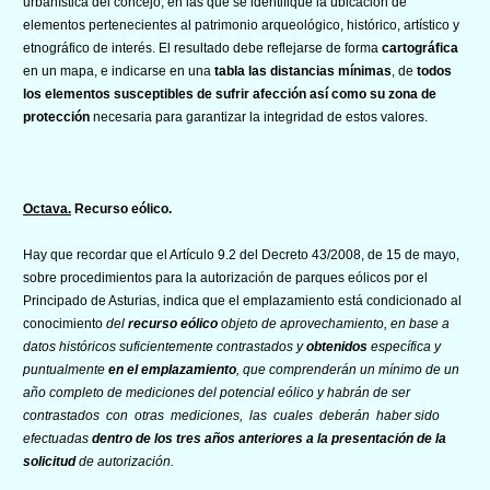
urbanística del concejo, en las que se identifique la ubicación de
elementos pertenecientes al patrimonio arqueológico, histórico, artístico y
etnográfico de interés. El resultado debe reflejarse de forma
cartográfica
en un mapa, e indicarse en una
tabla las distancias mínimas
, de
todos
los elementos susceptibles de sufrir afección
así como su zona de
protección
necesaria para garantizar la integridad de estos valores.
Octava.
Recurso eólico.
Hay que recordar que el Artículo 9.2 del Decreto 43/2008, de 15 de mayo,
sobre procedimientos para la autorización de parques eólicos por el
Principado de Asturias, indica que el emplazamiento está condicionado al
conocimiento
del
recurso eólico
objeto de aprovechamiento, en base a
datos históricos suficientemente contrastados y
obtenidos
específica y
puntualmente
en el emplazamiento
, que comprenderán un mínimo de un
año completo de mediciones del potencial eólico y habrán de ser
contrastados con otras mediciones, las cuales deberán haber sido
efectuadas
dentro de los tres años anteriores a la presentación de la
solicitud
de autorización.