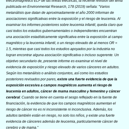
electromagnético ELF de las líneas eléctricas, la reciente revisión del tema
publicada en Environmental Research, 178 (2019) señala: “Varios
metanálisis que datan de aproximadamente el año 2000 informan de
asociaciones significativas entre la exposición y el riesgo de leucemia. Al
examinar los informes posteriores sobre leucemia infantil, queda claro que
casi todos los estudios gubernamentales o independientes encuentran
una asociación estadísticamente significativa entre la exposición al campo
magnético y la leucemia infantil, o un riesgo elevado de al menos OR =
1.5, mientras que casi todos los estudios apoyados por la industria no
logran encontrar alguna asociación significativa o incluso sugerente. Un
objetivo secundario de, presente informe es examinar el nivel de
evidencia de exposición y riesgo elevado de varios cánceres en adultos.
Según los metanálisis o análisis conjuntos, así como los estudios
posteriores revisados por pares,
existe una fuerte evidencia de que la
exposición excesiva a campos magnéticos aumenta el riesgo de
leucemia en adultos, cáncer de mama masculino y femenino y cáncer
cerebral
. Cuando se tiene en cuenta el sesgo reflejado en la fuente de
financiación, la evidencia de que los campos magnéticos aumentan el
riesgo de cáncer no es ni inconsistente ni inconclusiva. Además, los
adultos también están en riesgo, no solo los niños, y existe una fuerte
evidencia de cánceres además de leucemia, particularmente cáncer de
cerebro y de mama.”