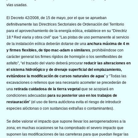
vías usadas.
El Decreto 42/2008, de 15 de mayo, por el que se aprueban
definitivamente las Directrices Sectoriales de Ordenación del Territorio
para el aprovechamiento de la energía eólica, establece en su “Directriz
18.ª Red viaria y obra civil” que “Las pistas de uso permanente al servicio
de la instalación eólica deberán dotarse de una
anchura máxima de 4 m
y firmes flexibles, de tipo mac-adam o similares
, prohibiéndose con
carácter general los firmes rígidos de hormigón o los semiflexibles de
asfalto”, “el trazado del viario deberá procurar
reducir las alteraciones en
el sistema hidrológico y de drenaje superficial del emplazamiento,
evitándose la modificación de cursos naturales de agua
” y “Todas las
excavaciones o rellenos que sea necesario acometer se precederán de
una
retirada cuidadosa de la tierra vegetal
que se acopiará en
condiciones adecuadas
para su posterior uso en los trabajos de
restauración
” (el uso de tierra autóctona evita el riesgo de introducir
especies alóctonas o con sustancias extrañas o contaminantes).
Se debe valorar el impacto que supone llevar los aerogeneradores a la
zona; en muchas ocasiones se ha comprobado el severo impacto que
suponen las modificaciones de las carreteras para que puedan llegar las