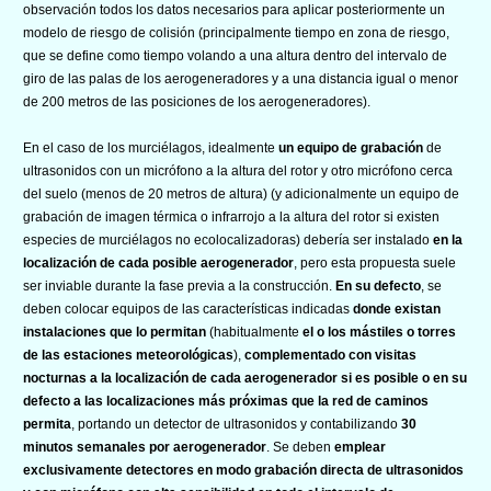
observación todos los datos necesarios para aplicar posteriormente un
modelo de riesgo de colisión (principalmente tiempo en zona de riesgo,
que se define como tiempo volando a una altura dentro del intervalo de
giro de las palas de los aerogeneradores y a una distancia igual o menor
de 200 metros de las posiciones de los aerogeneradores).
En el caso de los murciélagos, idealmente
un equipo de grabación
de
ultrasonidos con un micrófono a la altura del rotor y otro micrófono cerca
del suelo (menos de 20 metros de altura) (y adicionalmente un equipo de
grabación de imagen térmica o infrarrojo a la altura del rotor si existen
especies de murciélagos no ecolocalizadoras) debería ser instalado
en la
localización de cada posible aerogenerador
, pero esta propuesta suele
ser inviable durante la fase previa a la construcción.
En su defecto
, se
deben colocar equipos de las características indicadas
donde existan
instalaciones que lo permitan
(habitualmente
el o los mástiles o torres
de las estaciones meteorológicas
),
complementado con visitas
nocturnas a la localización de cada aerogenerador si es posible o en su
defecto a las localizaciones más próximas que la red de caminos
permita
, portando un detector de ultrasonidos y contabilizando
30
minutos semanales por aerogenerador
. Se deben
emplear
exclusivamente detectores en modo grabación directa de ultrasonidos