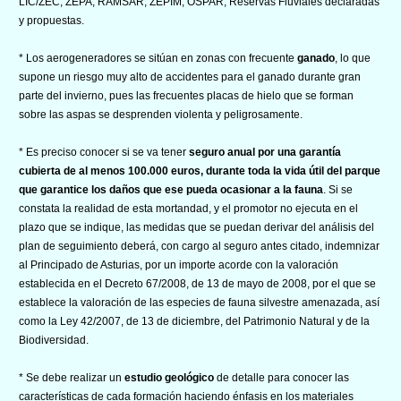
LIC/ZEC, ZEPA, RAMSAR, ZEPIM, OSPAR, Reservas Fluviales declaradas
y propuestas.
* Los aerogeneradores se sitúan en zonas con frecuente
ganado
, lo que
supone un riesgo muy alto de accidentes para el ganado durante gran
parte del invierno, pues las frecuentes placas de hielo que se forman
sobre las aspas se desprenden violenta y peligrosamente.
* Es preciso conocer si se va tener
seguro anual por una garantía
cubierta de al menos 100.000 euros, durante toda la vida útil del parque
que garantice los daños que ese pueda ocasionar a la fauna
. Si se
constata la realidad de esta mortandad, y el promotor no ejecuta en el
plazo que se indique, las medidas que se puedan derivar del análisis del
plan de seguimiento deberá, con cargo al seguro antes citado, indemnizar
al Principado de Asturias, por un importe acorde con la valoración
establecida en el Decreto 67/2008, de 13 de mayo de 2008, por el que se
establece la valoración de las especies de fauna silvestre amenazada, así
como la Ley 42/2007, de 13 de diciembre, del Patrimonio Natural y de la
Biodiversidad.
* Se debe realizar un
estudio
geológico
de detalle para conocer las
características de cada formación haciendo énfasis en los materiales