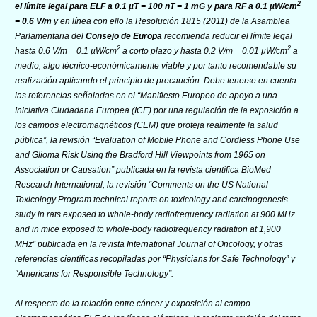
2
el límite legal para ELF a 0.1 µT = 100 nT = 1 mG y para RF a 0.1 µW/cm
= 0.6 V/m
y en línea con ello la Resolución 1815 (2011) de la Asamblea
Parlamentaria del
Consejo de Europa
recomienda reducir el límite legal
2
2
hasta 0.6 V/m = 0.1 µW/cm
a corto plazo y hasta 0.2 V/m = 0.01 µW/cm
a
medio, algo técnico-económicamente viable y por tanto recomendable su
realización aplicando el principio de precaución. Debe tenerse en cuenta
las referencias señaladas en el “Manifiesto Europeo de apoyo a una
Iniciativa Ciudadana Europea (ICE) por una regulación de la exposición a
los campos electromagnéticos (CEM) que proteja realmente la salud
pública”, la revisión “Evaluation of Mobile Phone and Cordless Phone Use
and Glioma Risk Using the Bradford Hill Viewpoints from 1965 on
Association or Causation” publicada en la revista científica BioMed
Research International, la revisión “Comments on the US National
Toxicology Program technical reports on toxicology and carcinogenesis
study in rats exposed to whole-body radiofrequency radiation at 900 MHz
and in mice exposed to whole-body radiofrequency radiation at 1,900
MHz” publicada en la revista International Journal of Oncology, y otras
referencias científicas recopiladas por “Physicians for Safe Technology” y
“Americans for Responsible Technology”.
Al respecto de la relación entre cáncer y exposición al campo