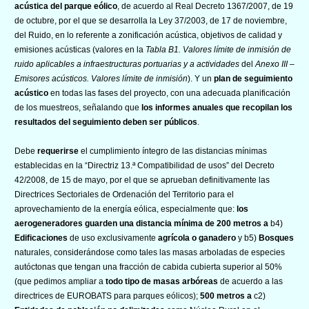
acústica del parque eólico
, de acuerdo al Real Decreto 1367/2007, de 19
de octubre, por el que se desarrolla la Ley 37/2003, de 17 de noviembre,
del Ruido, en lo referente a zonificación acústica, objetivos de calidad y
emisiones acústicas (valores en la
Tabla B1. Valores límite de inmisión de
ruido aplicables a infraestructuras portuarias y a actividades
del
Anexo III –
Emisores acústicos. Valores límite de inmisión
). Y un
plan de seguimiento
acústico
en todas las fases del proyecto, con una adecuada planificación
de los muestreos, señalando que
los informes anuales que recopilan los
resultados del seguimiento deben ser públicos
.
Debe
requerirse
el cumplimiento íntegro de las distancias mínimas
establecidas en la “Directriz 13.ª Compatibilidad de usos” del Decreto
42/2008, de 15 de mayo, por el que se aprueban definitivamente las
Directrices Sectoriales de Ordenación del Territorio para el
aprovechamiento de la energía eólica, especialmente que:
los
aerogeneradores guarden una distancia mínima de 200 metros a
b4)
Edificaciones
de uso exclusivamente
agrícola o ganadero
y b5)
Bosques
naturales, considerándose como tales las masas arboladas de especies
autóctonas que tengan una fracción de cabida cubierta superior al 50%
(que pedimos ampliar a
todo tipo de masas arbóreas
de acuerdo a las
directrices de EUROBATS para parques eólicos);
500 metros a
c2)