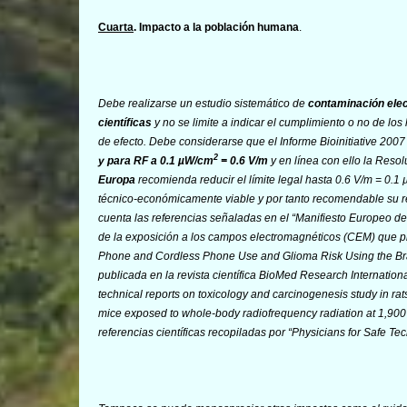
Cuarta
. Impacto a la población humana
.
Debe realizarse un estudio sistemático de
contaminación ele
científicas
y no se limite a indicar el cumplimiento o no de los
de efecto. Debe considerarse que el Informe Bioinitiative 200
2
y para RF a 0.1 µW/cm
= 0.6 V/m
y en línea con ello la Reso
Europa
recomienda reducir el límite legal hasta 0.6 V/m = 0.1
técnico-económicamente viable y por tanto recomendable su re
cuenta las referencias señaladas en el “Manifiesto Europeo d
de la exposición a los campos electromagnéticos (CEM) que prot
Phone and Cordless Phone Use and Glioma Risk Using the Brad
publicada en la revista científica BioMed Research Internatio
technical reports on toxicology and carcinogenesis study in r
mice exposed to whole-body radiofrequency radiation at 1,900 M
referencias científicas recopiladas por “Physicians for Safe T