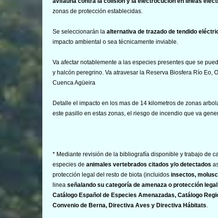
avifauna contra la colisión y la electrocución en líneas eléct
zonas de protección establecidas.
Se seleccionarán la
alternativa de trazado de tendido eléctr
impacto ambiental o sea técnicamente inviable.
Va afectar notablemente a las especies presentes que se puede
y halcón peregrino. Va atravesar la Reserva Biosfera Río Eo, O
Cuenca Agüeira
Detalle el impacto en los mas de 14 kilometros de zonas arbola
este pasillo en estas zonas, el riesgo de incendio que va gener
* Mediante revisión de la bibliografía disponible y trabajo de
especies de
animales vertebrados citados y/o detectados
as
protección legal del resto de biota (incluidos
insectos, molusc
linea
señalando su categoría de amenaza o protección legal
Catálogo Español de Especies Amenazadas, Catálogo Reg
Convenio de Berna, Directiva Aves y Directiva Hábitats
.