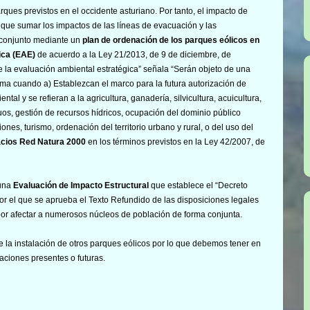
rques previstos en el occidente asturiano. Por tanto, el impacto de
y que sumar los impactos de las líneas de evacuación y las
o conjunto mediante un
plan de ordenación de los parques eólicos en
ica (EAE)
de acuerdo a la Ley 21/2013, de 9 de diciembre, de
de la evaluación ambiental estratégica” señala “Serán objeto de una
ama cuando a) Establezcan el marco para la futura autorización de
l y se refieran a la agricultura, ganadería, silvicultura, acuicultura,
iduos, gestión de recursos hídricos, ocupación del dominio público
ones, turismo, ordenación del territorio urbano y rural, o del uso del
acios Red Natura 2000
en los términos previstos en la Ley 42/2007, de
 una
Evaluación de Impacto Estructural
que establece el “Decreto
 por el que se aprueba el Texto Refundido de las disposiciones legales
 por afectar a numerosos núcleos de población de forma conjunta.
 la instalación de otros parques eólicos por lo que debemos tener en
laciones presentes o futuras.