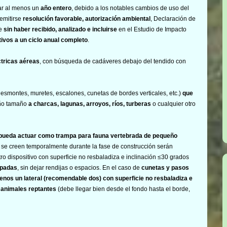
ar al menos un
año entero
, debido a los notables cambios de uso del
emitirse
resolución favorable, autorización ambiental
, Declaración de
te
sin haber recibido, analizado e incluirse
en el Estudio de Impacto
tivos a un ciclo anual completo
.
ctricas aéreas
, con búsqueda de cadáveres debajo del tendido con
smontes, muretes, escalones, cunetas de bordes verticales, etc.)
que
eño tamaño
a charcas, lagunas, arroyos, ríos, turberas
o cualquier otro
que pueda actuar como trampa para fauna vertebrada de pequeño
se creen temporalmente durante la fase de construcción serán
ro dispositivo con superficie no resbaladiza e inclinación ≤30 grados
apadas
, sin dejar rendijas o espacios. En el caso de
cunetas y pasos
enos un lateral (recomendable dos) con superficie no resbaladiza e
s animales reptantes
(debe llegar bien desde el fondo hasta el borde,