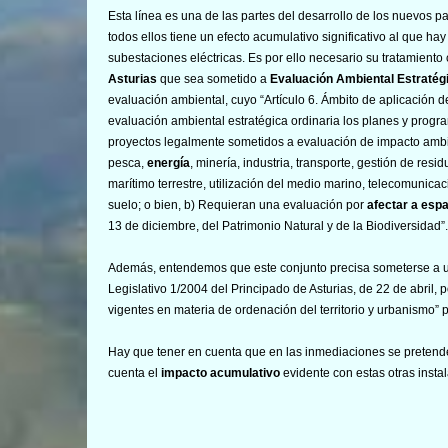
Esta línea es una de las partes del desarrollo de los nuevos pa
todos ellos tiene un efecto acumulativo significativo al que ha
subestaciones eléctricas. Es por ello necesario su tratamient
Asturias
que sea sometido a
Evaluación Ambiental Estratég
evaluación ambiental, cuyo “Artículo 6. Ámbito de aplicación 
evaluación ambiental estratégica ordinaria los planes y progr
proyectos legalmente sometidos a evaluación de impacto ambienta
pesca,
energía
, minería, industria, transporte, gestión de res
marítimo terrestre, utilización del medio marino, telecomunicaci
suelo; o bien, b) Requieran una evaluación por
afectar a esp
13 de diciembre, del Patrimonio Natural y de la Biodiversidad”.
Además, entendemos que este conjunto precisa someterse a
Legislativo 1/2004 del Principado de Asturias, de 22 de abril,
vigentes en materia de ordenación del territorio y urbanismo”
Hay que tener en cuenta que en las inmediaciones se pretende
cuenta el
impacto
acumulativo
evidente con estas otras insta