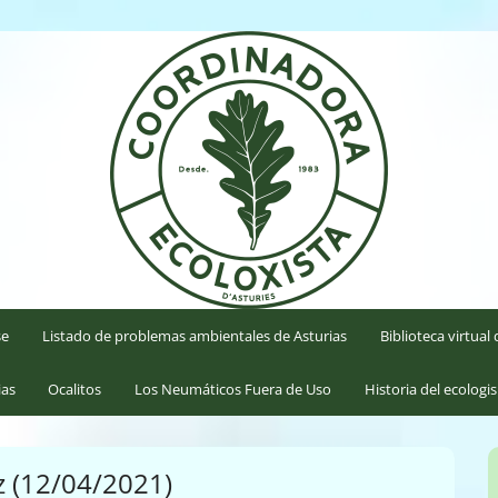
'Asturies
se
Listado de problemas ambientales de Asturias
Biblioteca virtua
ias
Ocalitos
Los Neumáticos Fuera de Uso
Historia del ecologi
z (12/04/2021)