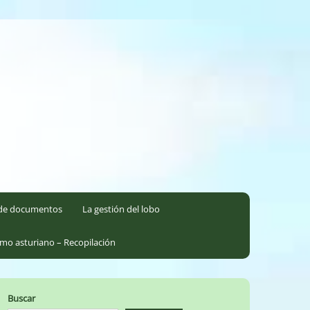
l de documentos
La gestión del lobo
smo asturiano – Recopilación
Buscar