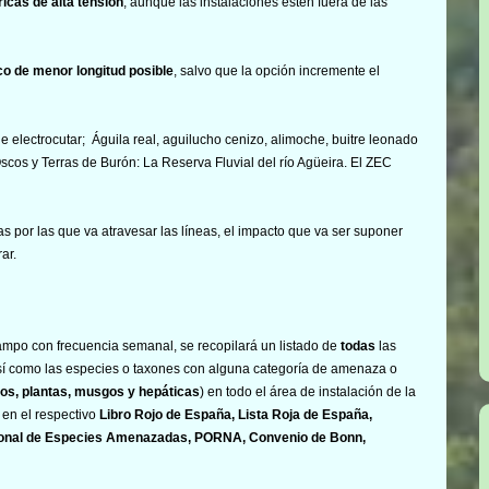
ricas de alta tensión
, aunque las instalaciones estén fuera de las
ico de menor longitud posible
, salvo que la opción incremente el
 electrocutar; Águila real, aguilucho cenizo, alimoche, buitre leonado
scos y Terras de Burón: La Reserva Fluvial del río Agüeira. El ZEC
s por las que va atravesar las líneas, el impacto que va ser suponer
ar.
 campo con frecuencia semanal, se recopilará un listado de
todas
las
í como las especies o taxones con alguna categoría de amenaza o
os, plantas, musgos y hepáticas
) en todo el área de instalación de la
en el respectivo
Libro Rojo de España, Lista Roja de España,
ional de Especies Amenazadas, PORNA, Convenio de Bonn,