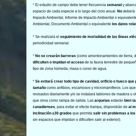
* El estudio de campo debe tener frecuencia
semanal
y abarc
espacio de cada especie a lo largo del ciclo anual.
No
deberá 
Impacto Ambiental, Informe de Impacto Ambiental o equivalen
Ambiental, Documento Ambiental o equivalente
los datos rela
* Se realizará el
seguimiento de mortalidad de las líneas elé
periodicidad semanal.
*
No se crearán barreras
(como amontonamientos de tierra, de
dificulten o impidan el acceso
de la fauna terrestre de pequ
tipo de zona húmeda, masa o curso de agua.
*
Se evitará crear todo tipo de cavidad, orificio o hueco 
tamaño
como anfibios, escamosos y micromamíferos. Los que 
revisados diariamente y/o se instalará tablones de madera u ot
que sirva como rampa de salida. Las
arquetas
estarán
bien t
canadienses
, para evitar el efecto trampa, dispondrán de
al m
inclinación ≤30 grados
que permita
salir sin problemas a lo
sin espacios que impidan o dificulten salir al exterior).