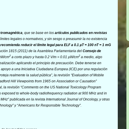
ctromagnética
, que se base en los
artículos publicados en revistas
 límites legales o normativos, y sin sesgo o preasumir la no existencia
7
recomienda reducir el límite legal para ELF a 0.1 µT = 100 nT = 1 mG
lución 1815 (2011) de la Asamblea Parlamentaria del
Consejo de
2
2
 µW/cm
a corto plazo y hasta 0.2 V/m = 0.01 µW/cm
a medio, algo
alización aplicando el principio de precaución. Debe tenerse en
e apoyo a una Iniciativa Ciudadana Europea (ICE) por una regulación
eja realmente la salud pública”, la revisión “Evaluation of Mobile
ford Hill Viewpoints from 1965 on Association or Causation”
nal, la revisión “Comments on the US National Toxicology Program
ats exposed to whole-body radiofrequency radiation at 900 MHz and in
Hz” publicada en la revista International Journal of Oncology, y otras
echnology” y “Americans for Responsible Technology”.