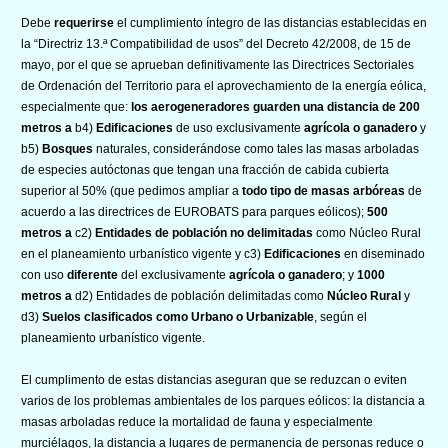
Debe
requerirse
el cumplimiento íntegro de las distancias establecidas en
la “Directriz 13.ª Compatibilidad de usos” del Decreto 42/2008, de 15 de
mayo, por el que se aprueban definitivamente las Directrices Sectoriales
de Ordenación del Territorio para el aprovechamiento de la energía eólica,
especialmente que:
los aerogeneradores guarden una distancia de 200
metros a
b4)
Edificaciones
de uso exclusivamente
agrícola o ganadero
y
b5)
Bosques
naturales, considerándose como tales las masas arboladas
de especies autóctonas que tengan una fracción de cabida cubierta
superior al 50% (que pedimos ampliar a
todo tipo de masas arbóreas
de
acuerdo a las directrices de EUROBATS para parques eólicos);
500
metros a
c2)
Entidades de población no delimitadas
como Núcleo Rural
en el planeamiento urbanístico vigente y c3)
Edificaciones
en diseminado
con uso
diferente
del exclusivamente
agrícola o ganadero
; y
1000
metros a
d2) Entidades de población delimitadas como
Núcleo Rural
y
d3)
Suelos clasificados como Urbano o Urbanizable
, según el
planeamiento urbanístico vigente.
El cumplimento de estas distancias aseguran que se reduzcan o eviten
varios de los problemas ambientales de los parques eólicos: la distancia a
masas arboladas reduce la mortalidad de fauna y especialmente
murciélagos, la distancia a lugares de permanencia de personas reduce o