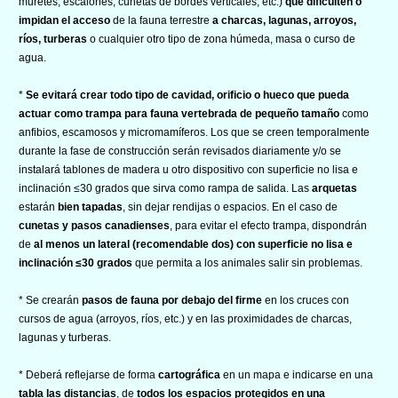
muretes, escalones, cunetas de bordes verticales, etc.)
que dificulten o
impidan el acceso
de la fauna terrestre
a charcas, lagunas, arroyos,
ríos, turberas
o cualquier otro tipo de zona húmeda, masa o curso de
agua.
*
Se evitará crear todo tipo de cavidad, orificio o hueco que pueda
actuar como trampa para fauna vertebrada de pequeño tamaño
como
anfibios, escamosos y micromamíferos. Los que se creen temporalmente
durante la fase de construcción serán revisados diariamente y/o se
instalará tablones de madera u otro dispositivo con superficie no lisa e
inclinación ≤30 grados que sirva como rampa de salida. Las
arquetas
estarán
bien tapadas
, sin dejar rendijas o espacios. En el caso de
cunetas y pasos canadienses
, para evitar el efecto trampa, dispondrán
de
al menos un lateral (recomendable dos) con superficie no lisa e
inclinación ≤30 grados
que permita a los animales salir sin problemas.
* Se crearán
pasos de fauna por debajo del firme
en los cruces con
cursos de agua (arroyos, ríos, etc.) y en las proximidades de charcas,
lagunas y turberas.
* Deberá reflejarse de forma
cartográfica
en un mapa e indicarse en una
tabla las distancias
, de
todos los espacios protegidos en una