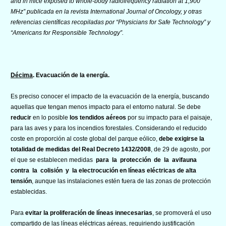
and in mice exposed to whole-body radiofrequency radiation at 1,900
MHz
” publicada en la revista
International Journal of Oncology
, y otras
referencias científicas recopiladas por “
Physicians for Safe Technology
” y
“
Americans for Responsible Technology
”.
Décima
. Evacuación de la energía.
Es preciso conocer el impacto de la evacuación de la energía, buscando
aquellas que tengan menos impacto para el entorno natural. Se debe
reducir
en lo posible
los tendidos aéreos
por su impacto para el paisaje,
para las aves y para los incendios forestales. Considerando el reducido
coste en proporción al coste global del parque eólico,
debe exigirse la
totalidad de medidas del Real Decreto 1432/2008
, de 29 de agosto, por
el que se establecen medidas
para la protección de la avifauna
contra la colisión y la electrocución en líneas eléctricas de alta
tensión
, aunque las instalaciones estén fuera de las zonas de protección
establecidas.
Para
evitar la proliferación de líneas innecesarias
, se promoverá el uso
compartido de las líneas eléctricas aéreas, requiriendo justificación