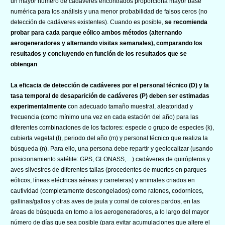
un mayor número de cadáveres encontrados proporciona mayor base
numérica para los análisis y una menor probabilidad de falsos ceros (no
detección de cadáveres existentes). Cuando es posible,
se recomienda
probar para cada parque eólico ambos métodos (alternando
aerogeneradores y alternando visitas semanales), comparando los
resultados y concluyendo en función de los resultados que se
obtengan
.
La eficacia de detección de cadáveres por el personal técnico (D) y la
tasa temporal de desaparición de cadáveres (P) deben ser estimadas
experimentalmente
con adecuado tamaño muestral, aleatoridad y
frecuencia (como mínimo una vez en cada estación del año) para las
diferentes combinaciones de los factores: especie o grupo de especies (k),
cubierta vegetal (l), periodo del año (m) y personal técnico que realiza la
búsqueda (n). Para ello, una persona debe repartir y geolocalizar (usando
posicionamiento satélite: GPS, GLONASS,…) cadáveres de quirópteros y
aves silvestres de diferentes tallas (procedentes de muertes en parques
eólicos, líneas eléctricas aéreas y carreteras) y animales criados en
cautividad (completamente descongelados) como ratones, codornices,
gallinas/gallos y otras aves de jaula y corral de colores pardos, en las
áreas de búsqueda en torno a los aerogeneradores, a lo largo del mayor
número de días que sea posible (para evitar acumulaciones que altere el