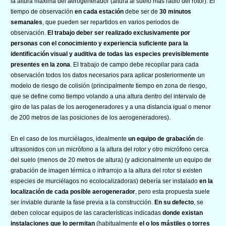
la altura máxima del aerogenerador (altura al suelo más radio del rotor). El
tiempo de observación
en cada estación
debe ser de
30 minutos
semanales
, que pueden ser repartidos en varios periodos de
observación.
El trabajo deber ser realizado exclusivamente por
personas con el conocimiento y experiencia suficiente para la
identificación visual y auditiva de todas las especies previsiblemente
presentes en la zona
. El trabajo de campo debe recopilar para cada
observación todos los datos necesarios para aplicar posteriormente un
modelo de riesgo de colisión (principalmente tiempo en zona de riesgo,
que se define como tiempo volando a una altura dentro del intervalo de
giro de las palas de los aerogeneradores y a una distancia igual o menor
de 200 metros de las posiciones de los aerogeneradores).
En el caso de los murciélagos, idealmente
un equipo de grabación
de
ultrasonidos con un micrófono a la altura del rotor y otro micrófono cerca
del suelo (menos de 20 metros de altura) (y adicionalmente un equipo de
grabación de imagen térmica o infrarrojo a la altura del rotor si existen
especies de murciélagos no ecolocalizadoras) debería ser instalado
en la
localización de cada posible aerogenerador
, pero esta propuesta suele
ser inviable durante la fase previa a la construcción.
En su defecto
, se
deben colocar equipos de las características indicadas
donde existan
instalaciones que lo permitan
(habitualmente
el o los mástiles o torres