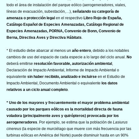
todo el área de instalación del parque eólico (aerogeneradores, viales,
líneas de evacuación, subestación,…),
señalando su categoría de
amenaza o protección legal
en el respectivo
Libro Rojo de España,
Catálogo Español de Especies Amenazadas, Catálogo Regional de
Especies Amenazadas, PORNA, Convenio de Bonn, Convenio de
Berna, Directiva Aves y Directiva Hábitats
.
* El estudio debe abarcar al menos un
año entero
, debido a los notables
cambios de uso del espacio de cada especie a lo largo del ciclo anual.
No
deberá emitirse
resolución favorable, autorización ambiental
,
Declaración de Impacto Ambiental, Informe de Impacto Ambiental o
equivalente
sin haber recibido, analizado e incluirse
en el Estudio de
Impacto Ambiental, Documento Ambiental o equivalente
los datos
relativos a un ciclo anual completo
.
* Uno de los mayores y frecuentemente el mayor problema ambiental
causado por los parques eólicos es la mortalidad directa de fauna
voladora (principalmente aves y quirópteros) provocada por los
aerogeneradores
. Por ejemplo, se estima que la población de
Lasiurus
cinereus
(la especie de murciélago que muere con más frecuencia por las
turbinas eólicas en América del Norte) puede disminuir hasta en un 90%