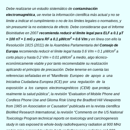
Debe realizarse un estudio sistemático de
contaminación
electromagnética
, ue revise la información científica más actual y no se
limite a indicar el cumplimiento o no de los límites legales o normativos, y
sin preasumir la no existencia de efecto. Debe considerarse que el Informe
Bioinitiative en 2007
recomienda reducir el límite legal para ELF a 0.1 µT
2
= 100 nT = 1 mG y para RF a 0.1 µW/cm
= 0.6 V/m
y en línea con ello la
Resolución 1815 (2011) de la Asamblea Parlamentaria del
Consejo de
2
Europa
recomienda reducir el límite legal hasta 0.6 V/m = 0.1 µW/cm
a
2
corto plazo y hasta 0.2 V/m = 0.01 µW/cm
a medio, algo técnico-
económicamente viable y por tanto recomendable su realización
aplicando el principio de precaución. Debe tenerse en cuenta las
referencias señaladas en el “
Manifiesto Europeo de apoyo a una
Iniciativa Ciudadana Europea (ICE) por una regulación de la
exposición a los campos electromagnéticos (CEM) que proteja
realmente la salud pública
”, la revisión “
Evaluation of Mobile Phone and
Cordless Phone Use and Glioma Risk Using the Bradford Hill Viewpoints
from 1965 on Association or Causation
” publicada en la revista científica
BioMed Research International
, la revisión “
Comments on the US National
Toxicology Program technical reports on toxicology and carcinogenesis
study in rats exposed to whole-body radiofrequency radiation at 900 MHz