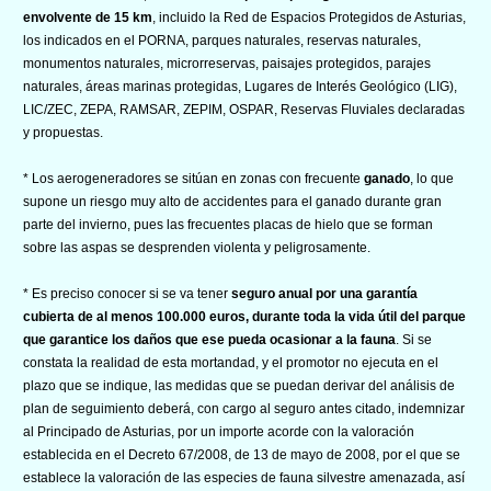
envolvente de 15 km
, incluido la Red de Espacios Protegidos de Asturias,
los indicados en el PORNA, parques naturales, reservas naturales,
monumentos naturales, microrreservas, paisajes protegidos, parajes
naturales, áreas marinas protegidas, Lugares de Interés Geológico (LIG),
LIC/ZEC, ZEPA, RAMSAR, ZEPIM, OSPAR, Reservas Fluviales declaradas
y propuestas.
* Los aerogeneradores se sitúan en zonas con frecuente
ganado
, lo que
supone un riesgo muy alto de accidentes para el ganado durante gran
parte del invierno, pues las frecuentes placas de hielo que se forman
sobre las aspas se desprenden violenta y peligrosamente.
* Es preciso conocer si se va tener
seguro anual por una garantía
cubierta de al menos 100.000 euros, durante toda la vida útil del parque
que garantice los daños que ese pueda ocasionar a la fauna
. Si se
constata la realidad de esta mortandad, y el promotor no ejecuta en el
plazo que se indique, las medidas que se puedan derivar del análisis de
plan de seguimiento deberá, con cargo al seguro antes citado, indemnizar
al Principado de Asturias, por un importe acorde con la valoración
establecida en el Decreto 67/2008, de 13 de mayo de 2008, por el que se
establece la valoración de las especies de fauna silvestre amenazada, así