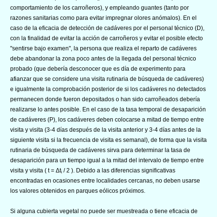
comportamiento de los carroñeros), y empleando guantes (tanto por
razones sanitarias como para evitar impregnar olores anómalos). En el
caso de la eficacia de detección de cadáveres por el personal técnico (D),
con la finalidad de evitar la acción de carroñeros y evitar el posible efecto
"sentirse bajo examen", la persona que realiza el reparto de cadáveres
debe abandonar la zona poco antes de la llegada del personal técnico
probado (que debería desconocer que es día de experimento para
afianzar que se considere una visita rutinaria de búsqueda de cadáveres)
e igualmente la comprobación posterior de si los cadáveres no detectados
permanecen donde fueron depositados o han sido carroñeados debería
realizarse lo antes posible. En el caso de la tasa temporal de desaparición
de cadáveres (P), los cadáveres deben colocarse a mitad de tiempo entre
visita y visita (3-4 días después de la visita anterior y 3-4 días antes de la
siguiente visita si la frecuencia de visita es semanal), de forma que la visita
rutinaria de búsqueda de cadáveres sirva para determinar la tasa de
desaparición para un tiempo igual a la mitad del intervalo de tiempo entre
visita y visita ( t = Δt
/ 2 ). Debido a las diferencias significativas
i
encontradas en ocasiones entre localidades cercanas, no deben usarse
los valores obtenidos en parques eólicos próximos.
Si alguna cubierta vegetal no puede ser muestreada o tiene eficacia de