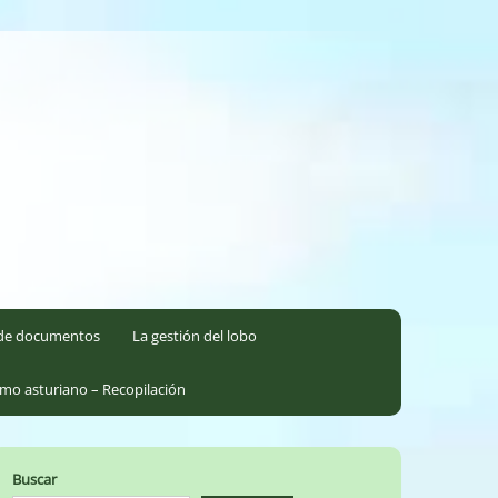
l de documentos
La gestión del lobo
smo asturiano – Recopilación
Buscar