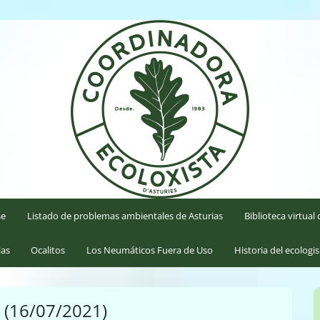
'Asturies
se
Listado de problemas ambientales de Asturias
Biblioteca virtua
ias
Ocalitos
Los Neumáticos Fuera de Uso
Historia del ecologi
 (16/07/2021)