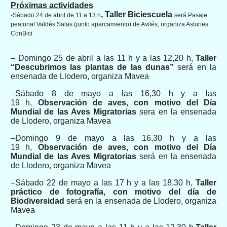
P
róximas actividades
, Taller Biciescuela
-S
ábado 24 de
abril
de 11 a 13 h
será
Pasaje
peatonal Valdés Salas (junto aparcamiento)
de Avilés, organiza Asturies
ConBici
–
D
omingo
25
de
abril
a las 11 h y a las 12,
20
h
,
Taller
“Descubrimos las plantas de las dunas”
ser
á
en la
ensenada de Llodero
, organiza Mavea
–
Sábado 8 de mayo a las 16,30 h y a las
19
h
,
Observación de aves, con motivo del Día
Mundial de las Aves Migratorias
sera en la ensenada
de Llodero
, organiza Mavea
–
Domingo 9 de mayo a las 16,30 h y a las
19
h
,
Observación de aves, con motivo del Día
Mundial de las Aves Migratorias
ser
á
en la ensenada
de Llodero
, organiza Mavea
–
Sábado 22 de mayo
a las 17 h y a las 18,30
h,
Taller
práctico de fotografía, con motivo
del día de
Biodiversidad
ser
á
en la ensenada de Llodero
, organiza
Mavea