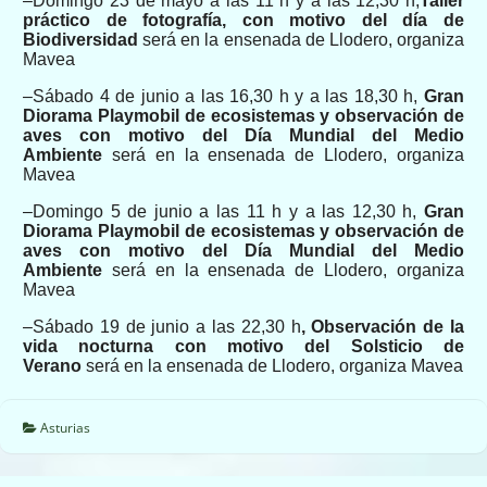
–
Domingo 23 de mayo
a las 11 h y a las 12,30 h,
Taller
práctico de fotografía, con motivo
del día de
Biodiversidad
ser
á
en la ensenada de Llodero
, organiza
Mavea
–
Sábado 4 de junio
a las 1
6,30
h y a las 18,30
h,
Gran
Diorama Playmobil de ecosistemas y observación de
aves
c
on motivo del Día Mundial del Medio
Ambiente
se
rá
en la ensenada de Llodero
, organiza
Mavea
–
Domingo
5
de
junio
a las 11 h y a las 12,30 h,
Gran
Diorama Playmobil de ecosistemas y observación de
aves con motivo del Día Mundial del Medio
Ambiente
ser
á
en la ensenada de Llodero
, organiza
Mavea
–
Sábado 19 de junio
a las
22,30 h
,
Observación de la
vida nocturna con motivo del Solsticio de
Verano
ser
á
en la ensenada de Llodero
, organiza Mavea
Asturias