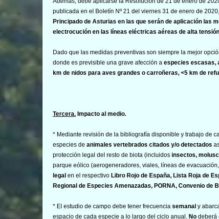
Además, debe aplicarse la Resolución de 21 de enero de 2020
publicada en el Boletín Nº 21 del viernes 31 de enero de 2020,
Principado de Asturias en las que serán de aplicación las me
electrocución en las líneas eléctricas aéreas de alta tensió
Dado que las medidas preventivas son siempre la mejor opci
donde es previsible una grave afección a
especies escasas, 
km de nidos para aves grandes o carroñeras, <5 km de ref
Tercera.
Impacto al medio.
* Mediante revisión de la bibliografía disponible y trabajo de
especies de
animales vertebrados citados y/o detectados
as
protección legal del resto de biota (incluidos
insectos, molusc
parque eólico (aerogeneradores, viales, líneas de evacuación
legal
en el respectivo
Libro Rojo de España, Lista Roja de 
Regional de Especies Amenazadas, PORNA, Convenio de Bon
* El estudio de campo debe tener frecuencia
semanal
y abarc
espacio de cada especie a lo largo del ciclo anual.
No
deberá 