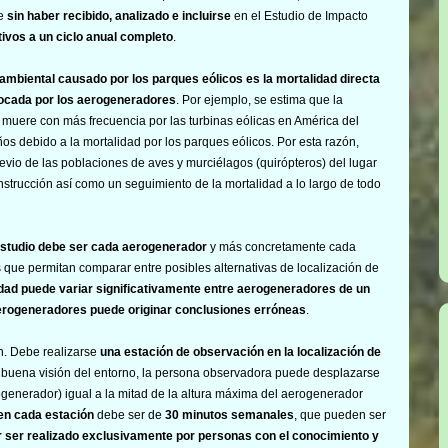
te
sin haber recibido, analizado e incluirse
en el Estudio de Impacto
tivos a un ciclo anual completo
.
mbiental causado por los parques eólicos es la mortalidad directa
vocada por los aerogeneradores
. Por ejemplo, se estima que la
muere con más frecuencia por las turbinas eólicas en América del
s debido a la mortalidad por los parques eólicos. Por esta razón,
evio de las poblaciones de aves y murciélagos (quirópteros) del lugar
nstrucción así como un seguimiento de la mortalidad a lo largo de todo
estudio debe ser cada aerogenerador
y más concretamente cada
 que permitan comparar entre posibles alternativas de localización de
idad puede variar significativamente entre aerogeneradores de un
 aerogeneradores puede originar conclusiones erróneas
.
n. Debe realizarse
una estación de observación en la localización de
a buena visión del entorno, la persona observadora puede desplazarse
ogenerador) igual a la mitad de la altura máxima del aerogenerador
en cada estación
debe ser de
30 minutos semanales
, que pueden ser
r ser realizado exclusivamente por personas con el conocimiento y