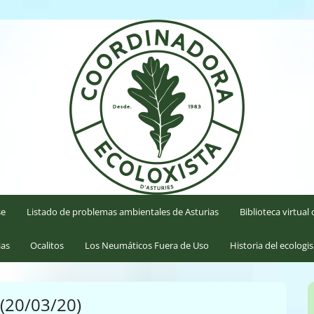
'Asturies
se
Listado de problemas ambientales de Asturias
Biblioteca virtua
ias
Ocalitos
Los Neumáticos Fuera de Uso
Historia del ecologi
 (20/03/20)