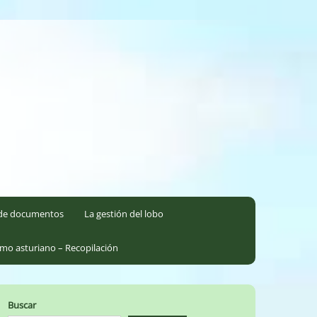
l de documentos
La gestión del lobo
smo asturiano – Recopilación
Buscar