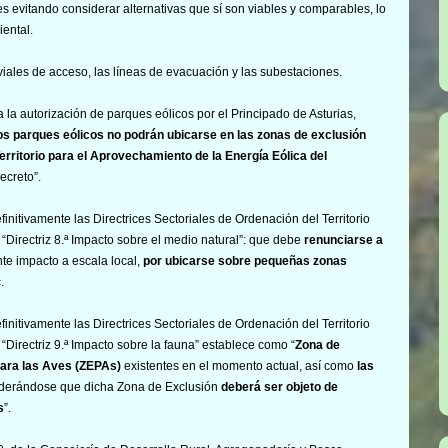
 evitando considerar alternativas que sí son viables y comparables, lo
iental.
viales de acceso, las líneas de evacuación y las subestaciones.
la autorización de parques eólicos por el Principado de Asturias,
os parques eólicos no podrán ubicarse en las zonas de exclusión
erritorio para el Aprovechamiento de la Energía Eólica del
ecreto”.
nitivamente las Directrices Sectoriales de Ordenación del Territorio
“Directriz 8.ª Impacto sobre el medio natural”: que debe
renunciarse a
e impacto a escala local,
por ubicarse sobre pequeñas zonas
.
nitivamente las Directrices Sectoriales de Ordenación del Territorio
“Directriz 9.ª Impacto sobre la fauna” establece como “
Zona de
para las Aves (ZEPAs)
existentes en el momento actual, así como
las
iderándose que dicha Zona de Exclusión
deberá ser objeto de
s
”.