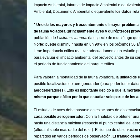
Impacto Ambiental, Informe de Impacto Ambiental o equivalen
Ambiental, Documento Ambiental o equivalente
los datos rela
* Uno de los mayores y frecuentemente el mayor problema a
de fauna voladora (principalmente aves y quirópteros) pro
población de
Lasiurus cinereus
(la especie de murciélago que 
Norte) puede disminuir hasta en un 90% en los próximos 50 año
tiene importancia crítica realizar adecuadamente un estudio pr
para evaluar el impacto ambiental del proyecto antes de su co
el periodo de funcionamiento del parque eólico.
Para valorar la mortalidad de la fauna voladora,
la unidad de 
posible localización de aerogenerador (para poder tener datos
aerogeneradores). Esto es importante debido a que
la mortal
mismo parque eólico por lo que estudiar solo parte de los
El estudio de aves debe basarse en estaciones de observació
cada posible aerogenerador
. Con la finalidad de obtener un
hasta una distancia máxima (respecto al punto central del aer
(altura al suelo más radio del rotor). El tiempo de observación
repartidos en varios periodos de observación.
El trabajo debe