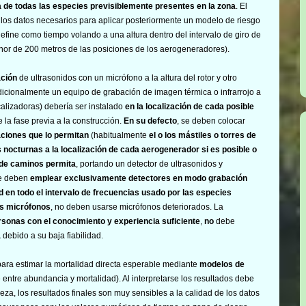
iva de todas las especies previsiblemente presentes en la zona
. El
los datos necesarios para aplicar posteriormente un modelo de riesgo
efine como tiempo volando a una altura dentro del intervalo de giro de
enor de 200 metros de las posiciones de los aerogeneradores).
ación
de ultrasonidos con un micrófono a la altura del rotor y otro
dicionalmente un equipo de grabación de imagen térmica o infrarrojo a
calizadoras) debería ser instalado
en la localización de cada posible
e la fase previa a la construcción.
En su defecto
, se deben colocar
aciones que lo permitan
(habitualmente
el o los mástiles o torres de
nocturnas a la localización de cada aerogenerador si es posible o
 de caminos permita
, portando un detector de ultrasonidos y
Se deben
emplear exclusivamente detectores en modo grabación
d en todo el intervalo de frecuencias usado por las especies
os micrófonos
, no deben usarse micrófonos deteriorados. La
rsonas con el conocimiento y experiencia suficiente
,
no
debe
a
debido a su baja fiabilidad.
ara estimar la mortalidad directa esperable mediante
modelos de
 entre abundancia y mortalidad). Al interpretarse los resultados debe
za, los resultados finales son muy sensibles a la calidad de los datos