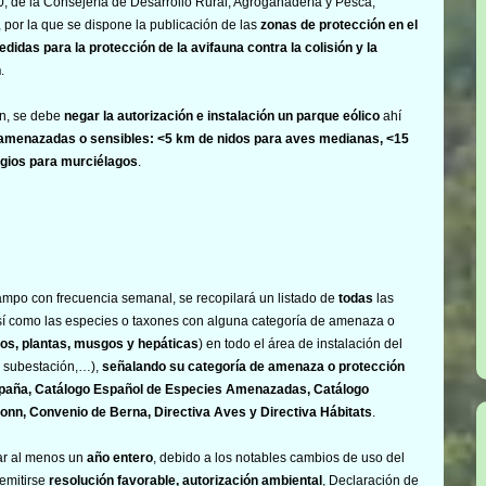
, de la Consejería de Desarrollo Rural, Agroganadería y Pesca,
 por la que se dispone la publicación de las
zonas de protección en el
didas para la protección de la avifauna contra la colisión y la
n
.
ón, se debe
negar la autorización e instalación un parque eólico
ahí
amenazadas o sensibles: <5 km de nidos para aves medianas, <15
ugios para murciélagos
.
 campo con frecuencia semanal, se recopilará un listado de
todas
las
í como las especies o taxones con alguna categoría de amenaza o
os, plantas, musgos y hepáticas
) en todo el área de instalación del
, subestación,…),
señalando su categoría de amenaza o protección
España, Catálogo Español de Especies Amenazadas, Catálogo
n, Convenio de Berna, Directiva Aves y Directiva Hábitats
.
ar al menos un
año entero
, debido a los notables cambios de uso del
emitirse
resolución favorable, autorización ambiental
, Declaración de