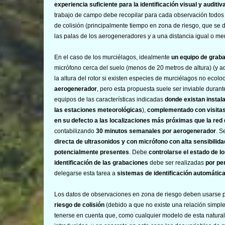
experiencia suficiente para la identificación visual y audit
trabajo de campo debe recopilar para cada observación todos 
de colisión (principalmente tiempo en zona de riesgo, que se d
las palas de los aerogeneradores y a una distancia igual o m
En el caso de los murciélagos, idealmente
un equipo de grab
micrófono cerca del suelo (menos de 20 metros de altura) (y a
la altura del rotor si existen especies de murciélagos no ecolo
aerogenerador
, pero esta propuesta suele ser inviable durant
equipos de las características indicadas
donde existan instal
las estaciones meteorológicas
),
complementado con visitas 
en su defecto a las localizaciones más próximas que la red
contabilizando
30 minutos semanales por aerogenerador
. 
directa de ultrasonidos y con micrófono con alta sensibilida
potencialmente presentes
. Debe
controlarse el estado de l
identificación de las grabaciones
debe ser realizadas
por pe
delegarse esta tarea a
sistemas de identificación automátic
Los datos de observaciones en zona de riesgo deben usarse p
riesgo de colisión
(debido a que no existe una relación simple
tenerse en cuenta que, como cualquier modelo de esta naturale