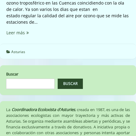
ozono troposférico en las Cuencas coincidiendo con la ola
de calor. Ya son varios los dias que estan en
estado regular la calidad del aire por ozono que se mide las
estaciones de…
Muy
Leer más
elevado
los
valores
Asturias
del
ozno
troposferico
Buscar
en
las
BUSCAR
Cuencas
La
Coordinadora Ecoloxista d'Asturies
, creada en 1987, es una de las
asociaciones ecologistas con mayor trayectoria y más activas de
Asturias. Se organiza mediante asambleas abiertas y periódicas, y se
financia exclusivamente a través de donativos. A iniciativa propia o
en colaboración con otras asociaciones y personas intenta aportar