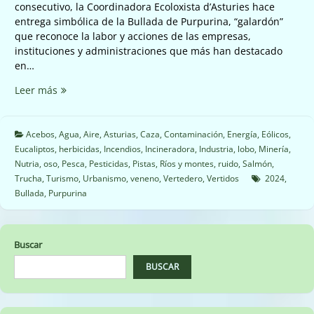
consecutivo, la Coordinadora Ecoloxista d’Asturies hace
entrega simbólica de la Bullada de Purpurina, “galardón”
que reconoce la labor y acciones de las empresas,
instituciones y administraciones que más han destacado
en…
☣️☠️
Leer más
La
Consejera
Nieves
Acebos
,
Agua
,
Aire
,
Asturias
,
Caza
,
Contaminación
,
Energía
,
Eólicos
,
Requeni,
Eucaliptos
,
herbicidas
,
Incendios
,
Incineradora
,
Industria
,
lobo
,
Minería
,
Premio
Nutria
,
oso
,
Pesca
,
Pesticidas
,
Pistas
,
Ríos y montes
,
ruido
,
Salmón
,
Bullada
Trucha
,
Turismo
,
Urbanismo
,
veneno
,
Vertedero
,
Vertidos
2024
,
Purpurina
Bullada
,
Purpurina
2024
☠️☣️
Buscar
BUSCAR