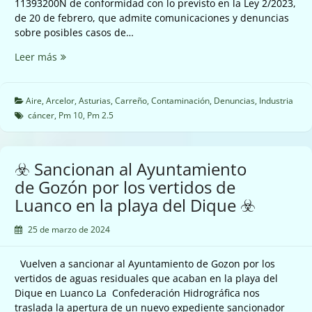
11393200N de conformidad con lo previsto en la Ley 2/2023,
de 20 de febrero, que admite comunicaciones y denuncias
sobre posibles casos de…
☣️
Leer más
Nubes
de
polvo
Aire
,
Arcelor
,
Asturias
,
Carreño
,
Contaminación
,
Denuncias
,
Industria
de
cáncer
,
Pm 10
,
Pm 2.5
Arcelor
Mittal
en
☣️ Sancionan al Ayuntamiento
Carreño
de Gozón por los vertidos de
☣️
Luanco en la playa del Dique ☣️
25 de marzo de 2024
Vuelven a sancionar al Ayuntamiento de Gozon por los
vertidos de aguas residuales que acaban en la playa del
Dique en Luanco La Confederación Hidrográfica nos
traslada la apertura de un nuevo expediente sancionador