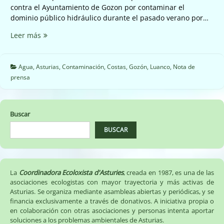
contra el Ayuntamiento de Gozon por contaminar el
dominio público hidráulico durante el pasado verano por…
☣️
Leer más
Sancionan
al
Ayuntamiento
Agua
,
Asturias
,
Contaminación
,
Costas
,
Gozón
,
Luanco
,
Nota de
de
prensa
Gozón
por
los
Buscar
vertidos
de
BUSCAR
Luanco
en
la
playa
La
Coordinadora Ecoloxista d'Asturies
, creada en 1987, es una de las
del
asociaciones ecologistas con mayor trayectoria y más activas de
Asturias. Se organiza mediante asambleas abiertas y periódicas, y se
Dique
financia exclusivamente a través de donativos. A iniciativa propia o
☣️
en colaboración con otras asociaciones y personas intenta aportar
soluciones a los problemas ambientales de Asturias.